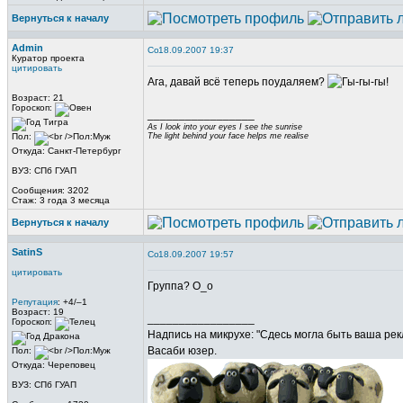
Вернуться к началу
Admin
18.09.2007 19:37
Куратор проекта
цитировать
Ага, давай всё теперь поудаляем?
Возраст: 21
Гороскоп:
_________________
As I look into your eyes I see the sunrise
Пол:
The light behind your face helps me realise
Откуда: Санкт-Петербург
ВУЗ: СПб ГУАП
Сообщения: 3202
Стаж: 3 года 3 месяца
Вернуться к началу
SatinS
18.09.2007 19:57
цитировать
Группа? О_о
Репутация
: +4/–1
Возраст: 19
_________________
Гороскоп:
Надпись на микрухе: "Сдесь могла быть ваша рек
Васаби юзер.
Пол:
Откуда: Череповец
ВУЗ: СПб ГУАП