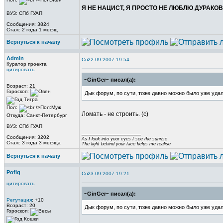
Я НЕ НАЦИСТ, Я ПРОСТО НЕ ЛЮБЛЮ ДУРАКОВ.
ВУЗ: СПб ГУАП
Сообщения: 3824
Стаж: 2 года 1 месяц
Вернуться к началу
Admin
22.09.2007 19:54
Куратор проекта
цитировать
~GinGer~ писал(а):
Возраст: 21
Гороскоп:
Дык форум, по сути, тоже давно можно было уже уда
Пол:
Ломать - не строить. (с)
Откуда: Санкт-Петербург
ВУЗ: СПб ГУАП
_________________
Сообщения: 3202
As I look into your eyes I see the sunrise
Стаж: 3 года 3 месяца
The light behind your face helps me realise
Вернуться к началу
Pofig
23.09.2007 19:21
цитировать
~GinGer~ писал(а):
Репутация
: +10
Возраст: 20
Дык форум, по сути, тоже давно можно было уже уда
Гороскоп: