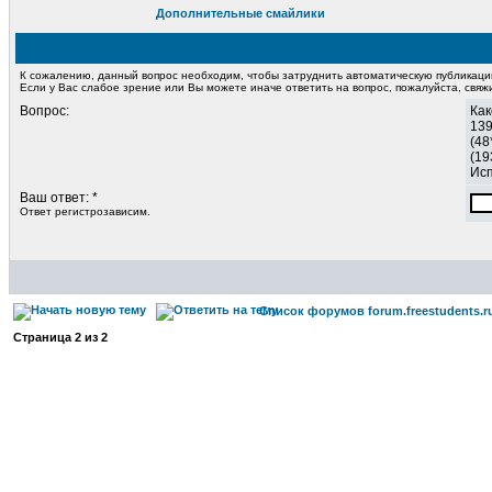
Дополнительные смайлики
К сожалению, данный вопрос необходим, чтобы затруднить автоматическую публикац
Если у Вас слабое зрение или Вы можете иначе ответить на вопрос, пожалуйста, свя
Вопрос:
Как
139
(48
(19
Исп
Ваш ответ: *
Ответ регистрозависим.
Список форумов forum.freestudents.r
Страница
2
из
2