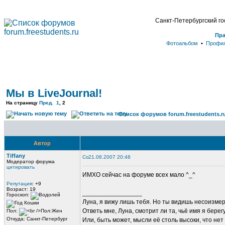
Санкт-Петербургский г
Пр
Фотоальбом
•
Профи
Мы в LiveJournal!
На страницу
Пред.
1
,
2
Список форумов forum.freestudents.r
Автор
Tiffany
21.08.2007 20:48
Модератор форума
цитировать
ИМХО сейчас на форуме всех мало ^_^
Репутация
: +9
Возраст: 19
_________________
Гороскоп:
Луна, я вижу лишь тебя. Но ты видишь несоизме
Ответь мне, Луна, смотрит ли та, чьё имя я берег
Пол:
Откуда: Санкт-Петербург
Или, быть может, мысли её столь высоки, что нет