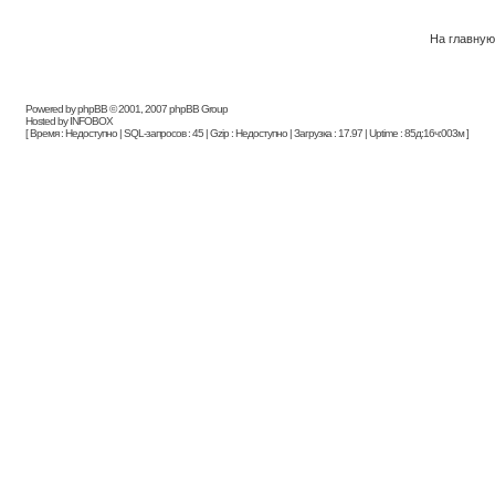
На главную
Powered by phpBB © 2001, 2007 phpBB Group
Hosted by INFOBOX
[ Время : Недоступно | SQL-запросов : 45 | Gzip : Недоступно | Загрузка : 17.97 | Uptime : 85д:16ч:003м ]