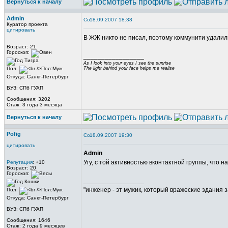
Вернуться к началу
Admin
18.09.2007 18:38
Куратор проекта
цитировать
В ЖЖ никто не писал, поэтому коммунити удалили
Возраст: 21
Гороскоп:
_________________
As I look into your eyes I see the sunrise
Пол:
The light behind your face helps me realise
Откуда: Санкт-Петербург
ВУЗ: СПб ГУАП
Сообщения: 3202
Стаж: 3 года 3 месяца
Вернуться к началу
Pofig
18.09.2007 19:30
цитировать
Admin
Угу, с той активностью вконтактной группы, что 
Репутация
: +10
Возраст: 20
Гороскоп:
_________________
"инженер - эт мужик, который вражеские здания з
Пол:
Откуда: Санкт-Петербург
ВУЗ: СПб ГУАП
Сообщения: 1646
Стаж: 2 года 9 месяцев