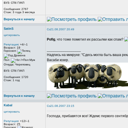
ВУЗ: СПб ГУАП
Сообщения: 2767
Стаж: 3 года 3 месяца
Вернуться к началу
SatinS
21.08.2007 20:49
цитировать
Pofig
, что тоже пометил их рассылки как спам?
Репутация
: +4/–1
Возраст: 19
_________________
Гороскоп:
Надпись на микрухе: "Сдесь могла быть ваша рек
Васаби юзер.
Пол:
Откуда: Череповец
ВУЗ: СПб ГУАП
Сообщения: 1720
Стаж: 1 год
Вернуться к началу
Kabal
21.08.2007 23:15
цитировать
Господа, прибавятся все! Ждемс первого сентябр
Репутация
: +12/–1
Возраст: 25
_________________
Гороскоп: