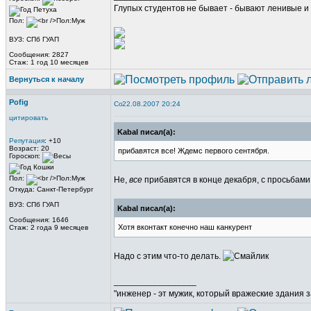
Глупых студентов не бывает - бывают ленивые и 
Пол:
ВУЗ: СПб ГУАП
Сообщения: 2827
Стаж: 1 год 10 месяцев
Вернуться к началу
Pofig
22.08.2007 20:24
цитировать
Kabal писал(а):
Репутация
: +10
Возраст: 20
прибавятся все! Ждемс первого сентября.
Гороскоп:
Пол:
Не,
все
прибавятся в конце декабря, с просьбам
Откуда: Санкт-Петербург
ВУЗ: СПб ГУАП
Kabal писал(а):
Сообщения: 1646
Хотя вконтакт конечно наш канкурент
Стаж: 2 года 9 месяцев
Надо с этим что-то делать.
_________________
"инженер - эт мужик, который вражеские здания з