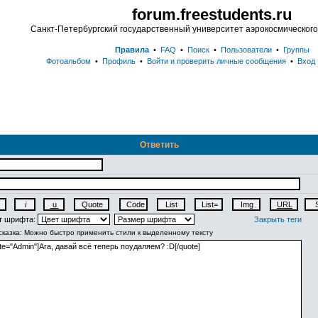
forum.freestudents.ru
Санкт-Петербургский государственный университет аэрокосмическог
Правила
•
FAQ
•
Поиск
•
Пользователи
•
Группы
Фотоальбом
•
Профиль
•
Войти и проверить личные сообщения
•
Вход
Ответить
т шрифта:
Закрыть теги