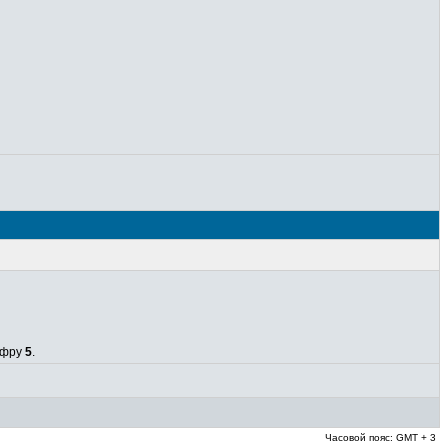
цифру
5
.
Часовой пояс: GMT + 3