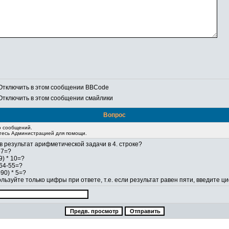
Отключить в этом сообщении BBCode
Отключить в этом сообщении смайлики
Вопрос
ю сообщений.
итесь Администрацией для помощи.
в результат арифметической задачи в 4. строке?
87=?
9) * 10=?
64-55=?
-90) * 5=?
льзуйте только цифры при ответе, т.е. если результат равен пяти, введите 