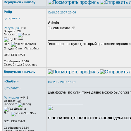
Вернуться к началу
Pofig
18.09.2007 20:06
цитировать
Admin
Ты сам начал. :Р
Репутация
: +10
Возраст: 20
Гороскоп:
_________________
"инженер - эт мужик, который вражеские здания з
Пол:
Откуда: Санкт-Петербург
ВУЗ: СПб ГУАП
Сообщения: 1646
Стаж: 2 года 9 месяцев
Вернуться к началу
~GinGer~
22.09.2007 15:31
цитировать
Дык форум, по сути, тоже давно можно было уже
Репутация
: +4/–1
Возраст: 19
_________________
Гороскоп:
Пол:
Я НЕ НАЦИСТ, Я ПРОСТО НЕ ЛЮБЛЮ ДУРАКОВ.
ВУЗ: СПб ГУАП
Сообщения: 3824
Стаж: 2 года 1 месяц