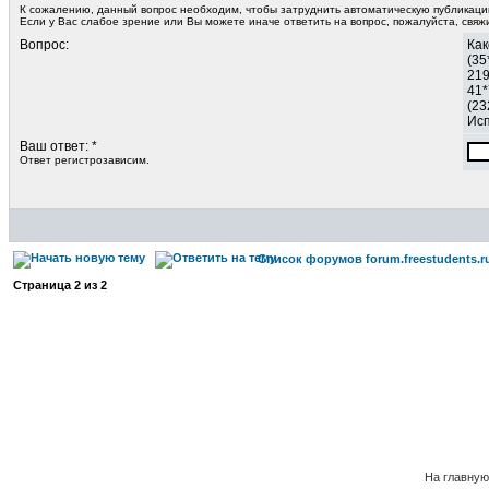
К сожалению, данный вопрос необходим, чтобы затруднить автоматическую публикац
Если у Вас слабое зрение или Вы можете иначе ответить на вопрос, пожалуйста, свя
Вопрос:
Как
(35
219
41*
(23
Исп
Ваш ответ: *
Ответ регистрозависим.
Список форумов forum.freestudents.r
Страница
2
из
2
На главную