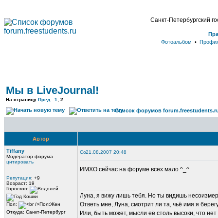
Санкт-Петербургский г
Пр
Фотоальбом
•
Профи
Мы в LiveJournal!
На страницу
Пред.
1
,
2
Список форумов forum.freestudents.r
Автор
Tiffany
21.08.2007 20:48
Модератор форума
цитировать
ИМХО сейчас на форуме всех мало ^_^
Репутация
: +9
Возраст: 19
_________________
Гороскоп:
Луна, я вижу лишь тебя. Но ты видишь несоизме
Ответь мне, Луна, смотрит ли та, чьё имя я берег
Пол:
Откуда: Санкт-Петербург
Или, быть может, мысли её столь высоки, что нет