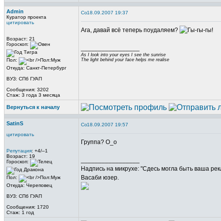
Admin
18.09.2007 19:37
Куратор проекта
цитировать
Ага, давай всё теперь поудаляем?
Возраст: 21
Гороскоп:
_________________
As I look into your eyes I see the sunrise
Пол:
The light behind your face helps me realise
Откуда: Санкт-Петербург
ВУЗ: СПб ГУАП
Сообщения: 3202
Стаж: 3 года 3 месяца
Вернуться к началу
SatinS
18.09.2007 19:57
цитировать
Группа? О_о
Репутация
: +4/–1
Возраст: 19
_________________
Гороскоп:
Надпись на микрухе: "Сдесь могла быть ваша рек
Васаби юзер.
Пол:
Откуда: Череповец
ВУЗ: СПб ГУАП
Сообщения: 1720
Стаж: 1 год