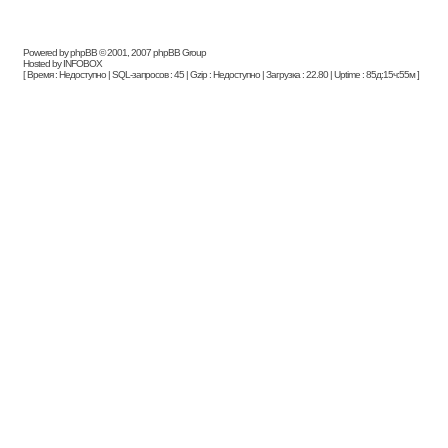
Powered by phpBB © 2001, 2007 phpBB Group
Hosted by INFOBOX
[ Время : Недоступно | SQL-запросов : 45 | Gzip : Недоступно | Загрузка : 22.80 | Uptime : 85д:15ч:55м ]