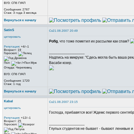
ВУЗ: СПб ГУАП
Сообщения: 2767
Стаж: 3 года 3 месяца
Вернуться к началу
SatinS
21.08.2007 20:49
цитировать
Pofig
, что тоже пометил их рассылки как спам?
Репутация
: +4/–1
Возраст: 19
_________________
Гороскоп:
Надпись на микрухе: "Сдесь могла быть ваша рек
Васаби юзер.
Пол:
Откуда: Череповец
ВУЗ: СПб ГУАП
Сообщения: 1720
Стаж: 1 год
Вернуться к началу
Kabal
21.08.2007 23:15
цитировать
Господа, прибавятся все! Ждемс первого сентябр
Репутация
: +12/–1
Возраст: 25
_________________
Гороскоп:
Глупых студентов не бывает - бывают ленивые и 
Пол: