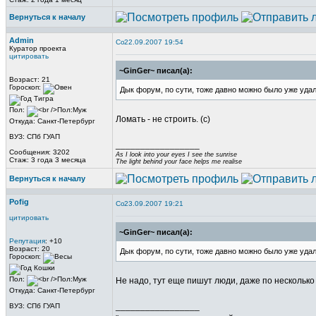
Вернуться к началу
Admin
22.09.2007 19:54
Куратор проекта
цитировать
~GinGer~ писал(а):
Возраст: 21
Гороскоп:
Дык форум, по сути, тоже давно можно было уже уда
Пол:
Ломать - не строить. (с)
Откуда: Санкт-Петербург
ВУЗ: СПб ГУАП
_________________
Сообщения: 3202
As I look into your eyes I see the sunrise
Стаж: 3 года 3 месяца
The light behind your face helps me realise
Вернуться к началу
Pofig
23.09.2007 19:21
цитировать
~GinGer~ писал(а):
Репутация
: +10
Возраст: 20
Дык форум, по сути, тоже давно можно было уже уда
Гороскоп:
Пол:
Не надо, тут еще пишут люди, даже по несколько
Откуда: Санкт-Петербург
_________________
ВУЗ: СПб ГУАП