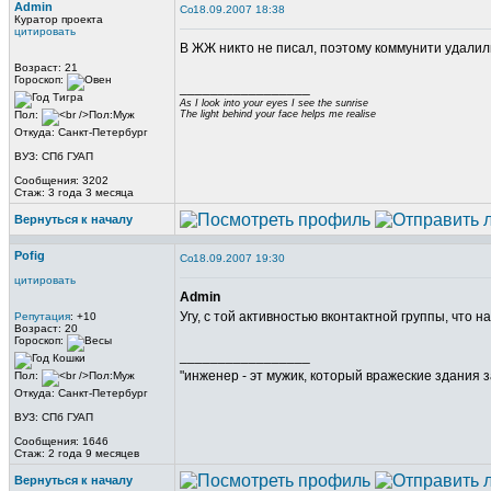
Admin
18.09.2007 18:38
Куратор проекта
цитировать
В ЖЖ никто не писал, поэтому коммунити удалили
Возраст: 21
Гороскоп:
_________________
As I look into your eyes I see the sunrise
Пол:
The light behind your face helps me realise
Откуда: Санкт-Петербург
ВУЗ: СПб ГУАП
Сообщения: 3202
Стаж: 3 года 3 месяца
Вернуться к началу
Pofig
18.09.2007 19:30
цитировать
Admin
Угу, с той активностью вконтактной группы, что 
Репутация
: +10
Возраст: 20
Гороскоп:
_________________
"инженер - эт мужик, который вражеские здания з
Пол:
Откуда: Санкт-Петербург
ВУЗ: СПб ГУАП
Сообщения: 1646
Стаж: 2 года 9 месяцев
Вернуться к началу