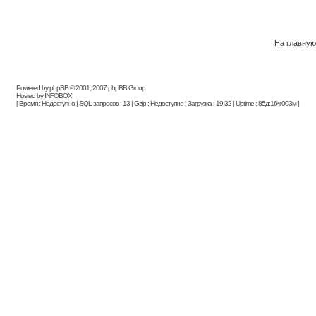
На главную
Powered by phpBB © 2001, 2007 phpBB Group
Hosted by INFOBOX
[ Время : Недоступно | SQL-запросов : 13 | Gzip : Недоступно | Загрузка : 19.32 | Uptime : 85д:16ч:003м ]