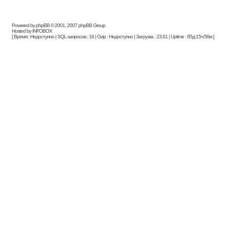
Powered by phpBB © 2001, 2007 phpBB Group
Hosted by INFOBOX
[ Время : Недоступно | SQL-запросов : 16 | Gzip : Недоступно | Загрузка : 23.61 | Uptime : 85д:15ч:56м ]