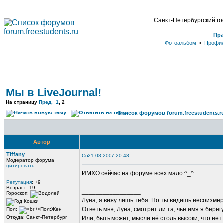
Санкт-Петербургский г
Пр
Фотоальбом
•
Профи
Мы в LiveJournal!
На страницу
Пред.
1
,
2
Список форумов forum.freestudents.r
Автор
Tiffany
21.08.2007 20:48
Модератор форума
цитировать
ИМХО сейчас на форуме всех мало ^_^
Репутация
: +9
Возраст: 19
_________________
Гороскоп:
Луна, я вижу лишь тебя. Но ты видишь несоизме
Ответь мне, Луна, смотрит ли та, чьё имя я берег
Пол:
Откуда: Санкт-Петербург
Или, быть может, мысли её столь высоки, что нет