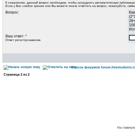
К сожалению, данный вопрос необходим, чтобы затруднить автоматическую публикац
Если у Вас слабое зрение или Вы можете иначе ответить на вопрос, пожалуйста, свя
Вопрос:
Как
(2*
28
10
Исп
Ваш ответ: *
Ответ регистрозависим.
Список форумов forum.freestudents.r
Страница
2
из
2
На главную