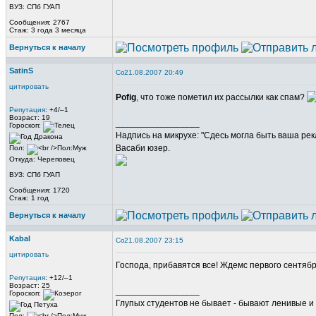
ВУЗ: СПб ГУАП
Сообщения: 2767
Стаж: 3 года 3 месяца
Вернуться к началу
SatinS
21.08.2007 20:49
цитировать
Pofig
, что тоже пометил их рассылки как спам?
Репутация
: +4/–1
Возраст: 19
_________________
Гороскоп:
Надпись на микрухе: "Сдесь могла быть ваша рек
Васаби юзер.
Пол:
Откуда: Череповец
ВУЗ: СПб ГУАП
Сообщения: 1720
Стаж: 1 год
Вернуться к началу
Kabal
21.08.2007 23:15
цитировать
Господа, прибавятся все! Ждемс первого сентябр
Репутация
: +12/–1
Возраст: 25
_________________
Гороскоп:
Глупых студентов не бывает - бывают ленивые и 
Пол: