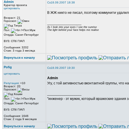
Admin
18.09.2007 18:38
Куратор проекта
цитировать
В ЖЖ никто не писал, поэтому коммунити удалили
Возраст: 21
Гороскоп:
_________________
As I look into your eyes I see the sunrise
Пол:
The light behind your face helps me realise
Откуда: Санкт-Петербург
ВУЗ: СПб ГУАП
Сообщения: 3202
Стаж: 3 года 3 месяца
Вернуться к началу
Pofig
18.09.2007 19:30
цитировать
Admin
Угу, с той активностью вконтактной группы, что 
Репутация
: +10
Возраст: 20
Гороскоп:
_________________
"инженер - эт мужик, который вражеские здания з
Пол:
Откуда: Санкт-Петербург
ВУЗ: СПб ГУАП
Сообщения: 1646
Стаж: 2 года 9 месяцев
Вернуться к началу