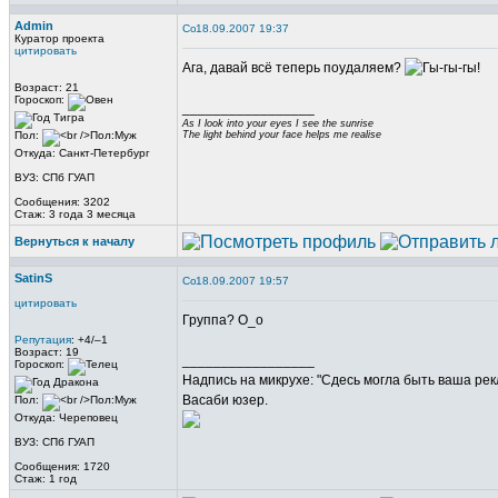
Admin
18.09.2007 19:37
Куратор проекта
цитировать
Ага, давай всё теперь поудаляем?
Возраст: 21
Гороскоп:
_________________
As I look into your eyes I see the sunrise
Пол:
The light behind your face helps me realise
Откуда: Санкт-Петербург
ВУЗ: СПб ГУАП
Сообщения: 3202
Стаж: 3 года 3 месяца
Вернуться к началу
SatinS
18.09.2007 19:57
цитировать
Группа? О_о
Репутация
: +4/–1
Возраст: 19
_________________
Гороскоп:
Надпись на микрухе: "Сдесь могла быть ваша рек
Васаби юзер.
Пол:
Откуда: Череповец
ВУЗ: СПб ГУАП
Сообщения: 1720
Стаж: 1 год