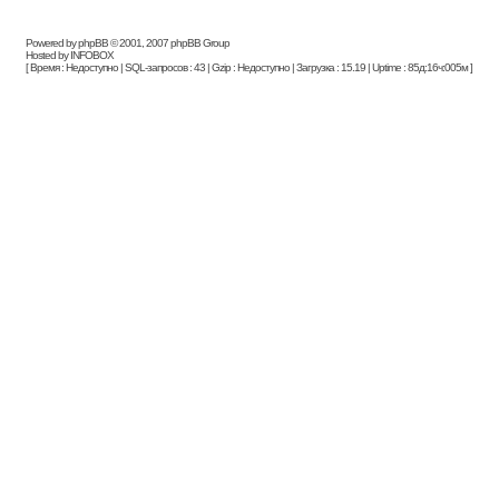
Powered by phpBB © 2001, 2007 phpBB Group
Hosted by INFOBOX
[ Время : Недоступно | SQL-запросов : 43 | Gzip : Недоступно | Загрузка : 15.19 | Uptime : 85д:16ч:005м ]