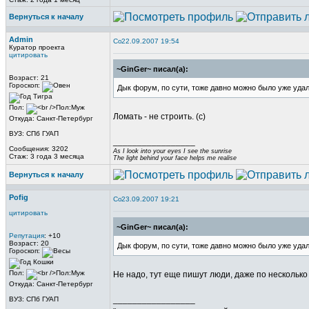
Вернуться к началу
Admin
22.09.2007 19:54
Куратор проекта
цитировать
~GinGer~ писал(а):
Возраст: 21
Гороскоп:
Дык форум, по сути, тоже давно можно было уже уда
Пол:
Ломать - не строить. (с)
Откуда: Санкт-Петербург
ВУЗ: СПб ГУАП
_________________
Сообщения: 3202
As I look into your eyes I see the sunrise
Стаж: 3 года 3 месяца
The light behind your face helps me realise
Вернуться к началу
Pofig
23.09.2007 19:21
цитировать
~GinGer~ писал(а):
Репутация
: +10
Возраст: 20
Дык форум, по сути, тоже давно можно было уже уда
Гороскоп:
Пол:
Не надо, тут еще пишут люди, даже по несколько
Откуда: Санкт-Петербург
_________________
ВУЗ: СПб ГУАП