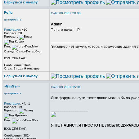
Вернуться к началу
Pofig
18.09.2007 20:06
цитировать
Admin
Ты сам начал. :Р
Репутация
: +10
Возраст: 20
Гороскоп:
_________________
"инженер - эт мужик, который вражеские здания з
Пол:
Откуда: Санкт-Петербург
ВУЗ: СПб ГУАП
Сообщения: 1646
Стаж: 2 года 9 месяцев
Вернуться к началу
~GinGer~
22.09.2007 15:31
цитировать
Дык форум, по сути, тоже давно можно было уже
Репутация
: +4/–1
Возраст: 19
_________________
Гороскоп:
Пол:
Я НЕ НАЦИСТ, Я ПРОСТО НЕ ЛЮБЛЮ ДУРАКОВ.
ВУЗ: СПб ГУАП
Сообщения: 3824
Стаж: 2 года 1 месяц