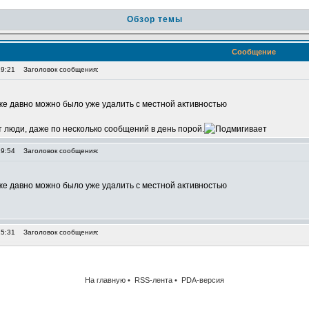
Обзор темы
На главную
•
RSS-лента
•
PDA-версия