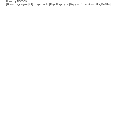
Hosted by INFOBOX
[ Время : Недоступно | SQL-запросов : 17 | Gzip : Недоступно | Загрузка : 25.94 | Uptime : 85д:15ч:58м ]