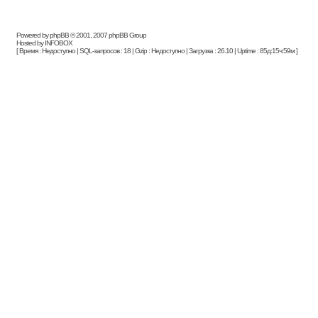
Powered by phpBB © 2001, 2007 phpBB Group
Hosted by INFOBOX
[ Время : Недоступно | SQL-запросов : 18 | Gzip : Недоступно | Загрузка : 26.10 | Uptime : 85д:15ч:59м ]