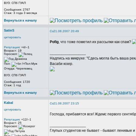
ВУЗ: СПб ГУАП
Сообщения: 2767
Стаж: 3 года 3 месяца
Вернуться к началу
SatinS
21.08.2007 20:49
цитировать
Pofig
, что тоже пометил их рассылки как спам?
Репутация
: +4/–1
Возраст: 19
_________________
Гороскоп:
Надпись на микрухе: "Сдесь могла быть ваша рек
Васаби юзер.
Пол:
Откуда: Череповец
ВУЗ: СПб ГУАП
Сообщения: 1720
Стаж: 1 год
Вернуться к началу
Kabal
21.08.2007 23:15
цитировать
Господа, прибавятся все! Ждемс первого сентябр
Репутация
: +12/–1
Возраст: 25
_________________
Гороскоп:
Глупых студентов не бывает - бывают ленивые и 
Пол: