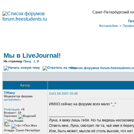
Санкт-Петербургский г
Пр
Фотоальбом
•
Профи
Мы в LiveJournal!
На страницу
Пред.
1
,
2
Список форумов forum.freestudents.r
Автор
Tiffany
21.08.2007 20:48
Модератор форума
цитировать
ИМХО сейчас на форуме всех мало ^_^
Репутация
: +9
Возраст: 19
_________________
Гороскоп:
Луна, я вижу лишь тебя. Но ты видишь несоизме
Ответь мне, Луна, смотрит ли та, чьё имя я берег
Пол:
Откуда: Санкт-Петербург
Или, быть может, мысли её столь высоки, что нет