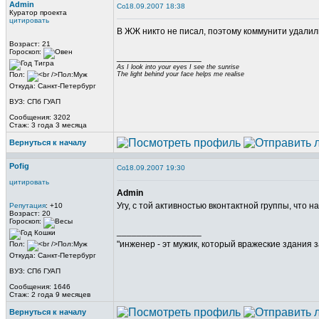
Admin
18.09.2007 18:38
Куратор проекта
цитировать
В ЖЖ никто не писал, поэтому коммунити удалили
Возраст: 21
Гороскоп:
_________________
As I look into your eyes I see the sunrise
Пол:
The light behind your face helps me realise
Откуда: Санкт-Петербург
ВУЗ: СПб ГУАП
Сообщения: 3202
Стаж: 3 года 3 месяца
Вернуться к началу
Pofig
18.09.2007 19:30
цитировать
Admin
Угу, с той активностью вконтактной группы, что 
Репутация
: +10
Возраст: 20
Гороскоп:
_________________
"инженер - эт мужик, который вражеские здания з
Пол:
Откуда: Санкт-Петербург
ВУЗ: СПб ГУАП
Сообщения: 1646
Стаж: 2 года 9 месяцев
Вернуться к началу