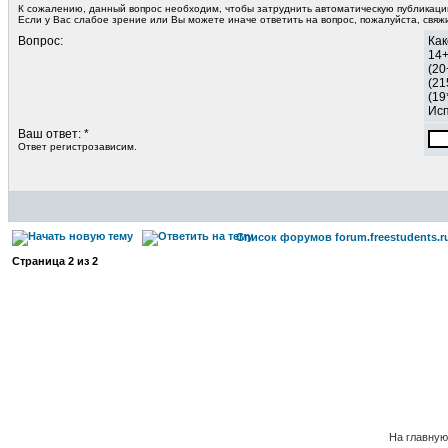
К сожалению, данный вопрос необходим, чтобы затруднить автоматическую публикац
Если у Вас слабое зрение или Вы можете иначе ответить на вопрос, пожалуйста, свя
Вопрос:
Как
14
(20
(21
(19
Исп
Ваш ответ: *
Ответ регистрозависим.
Список форумов forum.freestudents.r
Страница
2
из
2
На главную