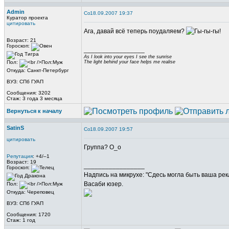
Admin
18.09.2007 19:37
Куратор проекта
цитировать
Ага, давай всё теперь поудаляем?
Возраст: 21
Гороскоп:
_________________
As I look into your eyes I see the sunrise
Пол:
The light behind your face helps me realise
Откуда: Санкт-Петербург
ВУЗ: СПб ГУАП
Сообщения: 3202
Стаж: 3 года 3 месяца
Вернуться к началу
SatinS
18.09.2007 19:57
цитировать
Группа? О_о
Репутация
: +4/–1
Возраст: 19
_________________
Гороскоп:
Надпись на микрухе: "Сдесь могла быть ваша рек
Васаби юзер.
Пол:
Откуда: Череповец
ВУЗ: СПб ГУАП
Сообщения: 1720
Стаж: 1 год