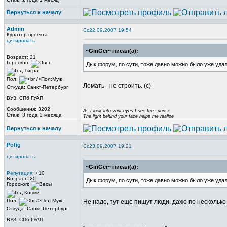
Вернуться к началу
Admin
22.09.2007 19:54
Куратор проекта
цитировать
~GinGer~ писал(а):
Возраст: 21
Гороскоп:
Дык форум, по сути, тоже давно можно было уже уда
Пол:
Ломать - не строить. (с)
Откуда: Санкт-Петербург
ВУЗ: СПб ГУАП
_________________
Сообщения: 3202
As I look into your eyes I see the sunrise
Стаж: 3 года 3 месяца
The light behind your face helps me realise
Вернуться к началу
Pofig
23.09.2007 19:21
цитировать
~GinGer~ писал(а):
Репутация
: +10
Возраст: 20
Дык форум, по сути, тоже давно можно было уже уда
Гороскоп:
Пол:
Не надо, тут еще пишут люди, даже по несколько
Откуда: Санкт-Петербург
_________________
ВУЗ: СПб ГУАП