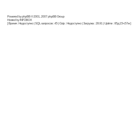
Powered by phpBB © 2001, 2007 phpBB Group
Hosted by INFOBOX
[ Время : Недоступно | SQL-запросов : 45 | Gzip : Недоступно | Загрузка : 28.91 | Uptime : 85д:15ч:57м ]