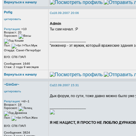
Вернуться к началу
Pofig
18.09.2007 20:06
цитировать
Admin
Ты сам начал. :Р
Репутация
: +10
Возраст: 20
Гороскоп:
_________________
"инженер - эт мужик, который вражеские здания з
Пол:
Откуда: Санкт-Петербург
ВУЗ: СПб ГУАП
Сообщения: 1646
Стаж: 2 года 9 месяцев
Вернуться к началу
~GinGer~
22.09.2007 15:31
цитировать
Дык форум, по сути, тоже давно можно было уже
Репутация
: +4/–1
Возраст: 19
_________________
Гороскоп:
Пол:
Я НЕ НАЦИСТ, Я ПРОСТО НЕ ЛЮБЛЮ ДУРАКОВ.
ВУЗ: СПб ГУАП
Сообщения: 3824
Стаж: 2 года 1 месяц