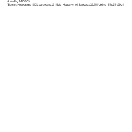
Hosted by INFOBOX
[ Время : Недоступно | SQL-запросов : 17 | Gzip : Недоступно | Загрузка : 22.78 | Uptime : 85д:15ч:59м ]