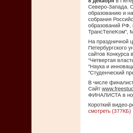
8 декабря
в Пете
Северо-Запада. О
образованию и н
собрания Россий
образований РФ, 
ТрансTелеKом", 
На праздничной ц
Петербургского у
сайтов Конкурса 
"Четвертая власть
"Наука и инноваци
"Студенческий про
В числе финалис
Сайт
www.freestud
ФИНАЛИСТА в ном
Короткий видео-ре
смотреть (377КБ)