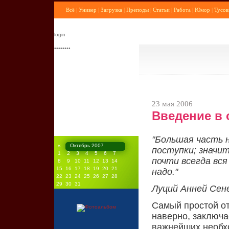
Всё
|
Универ
|
Загрузка
|
Преподы
|
Статьи
|
Работа
|
Юмор
|
Тусов
23 мая 2006
Введение в
"Большая часть 
«
Октябрь 2007
поступки; значи
1
2
3
4
5
6
7
почти всегда вся
8
9
10
11
12
13
14
15
16
17
18
19
20
21
надо."
22
23
24
25
26
27
28
29
30
31
Луций Анней Сен
Самый простой от
наверно, заключае
важнейших необх