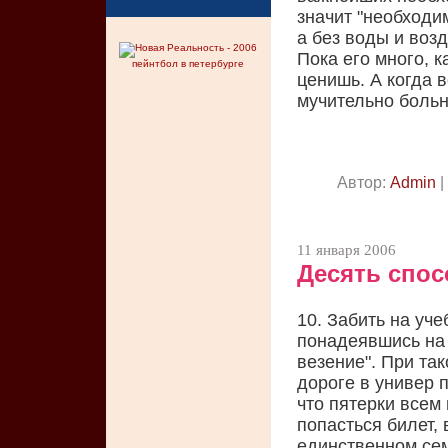
значит "необходи
а без воды и возд
Пока его много, 
пейнтбол в петербурге
ценишь. А когда в
мучительно больно
Автор:
Admin
|
11 января 2006
Десять спос
10. Забить на уче
понадеявшись на 
везение". При так
дороге в универ п
что пятерки всем
попасться билет,
единственном сем