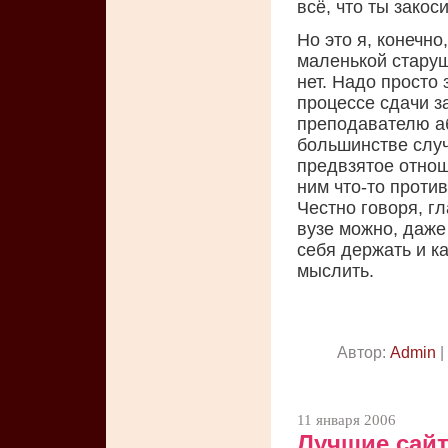
всё, что ты закоси
Но это я, конечно
маленькой стару
нет. Надо просто
процессе сдачи за
преподавателю аб
большинстве случ
предвзятое отноше
ним что-то проти
Честно говоря, гл
вузе можно, даже 
себя держать и ка
мыслить.
Автор:
Admin
|
11 января 2006
Лучшие сай