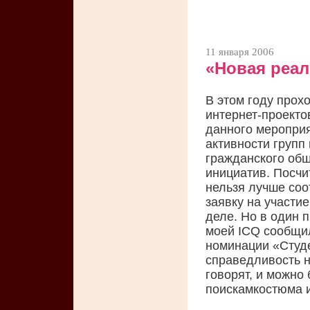
11 января 2006
«Новая реа
В этом году прох
интернет-проекто
данного меропри
активности групп
гражданского об
инициатив. Посчит
нельзя лучше соо
заявку на участие
деле. Но в один 
моей ICQ сообщил
номинации «Студе
справедливость н
говорят, и можно 
поискамкостюма и