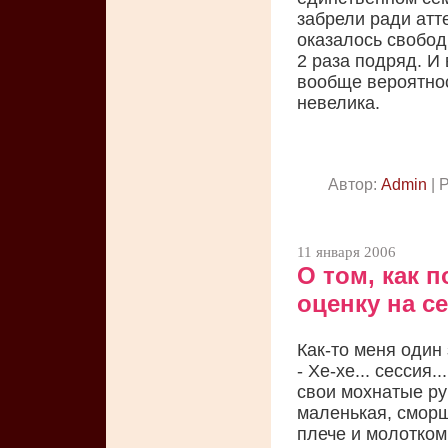
забрели ради атте
оказалось свободн
2 раза подряд. И 
вообще вероятнос
невелика.
Автор:
Admin
| 
11 января 2006
О том, как 
оценку на с
Как-то меня один 
- Хе-хе... сессия.
свои мохнатые рук
маленькая, сморщ
плече и молотком 