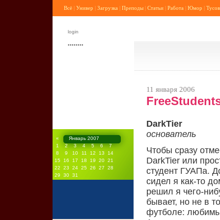
Всё
|
Универ
|
Загрузка
|
Преподы
|
Статьи
|
Работа
|
Юмор
|
Тусов
11 января 2006
FreeStudent
DarkTier
основатель
«
Январь 2007
1
2
3
4
5
6
7
Чтобы сразу отме
8
9
10
11
12
13
14
DarkTier или про
15
16
17
18
19
20
21
22
23
24
25
26
27
28
студент ГУАПа. Д
29
30
31
сидел я как-то до
решил я чего-ниб
бывает, но не в т
футболе: любимый