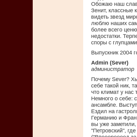
Обожаю наш слав
Зенит, классные 
видеть звезд миро
люблю наших сам
более всего ценю
недостатки. Терп
споры с глупцами
Выпускник 2004 г
Admin (Sever)
администратор
Почему Sever? Хы
себе такой ник, т
что климат у нас т
Немного о себе: 
ансамбле. Выступ
Ездил на гастрол
Германию и Фран
вы уже заметили,
"Петровский", гд