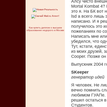
Алсу чисто внешн
Mortal Kombat 4? 
это я. На БК вот 
lsd а всего лишь
написано. И я ре
получилось это и
Как купить диплом о высшем
образовании недорого в Москве
пожеланиях по с
Написать мне или
убедился, что од
Тут, кстати, еди
из моих друзей, з
Cooper. Позже он
Выпускник 2004 г
SKeeper
генератор идей
Я человек. Не ли
вечно помнить сл
любимом ГУАПе. Н
решил остаться в
Студентов.