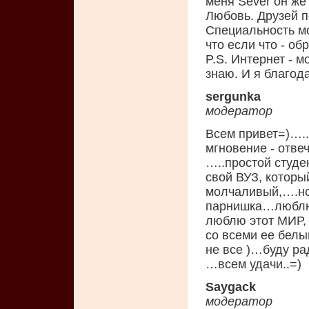
меня Sever он же
Любовь. Друзей п
Специальность мо
что если что - об
P.S. Интернет - м
знаю. И я благода
sergunka
модератор
Всем привет=)…..
мгновение - отве
…..простой студе
свой ВУЗ, которы
молчаливый,….но
парнишка…люблю 
люблю этот МИР, 
со всеми ее белы
не все )…буду р
…всем удачи..=)
Saygack
модератор