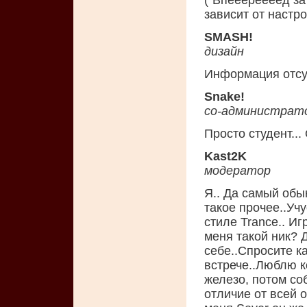
("Впееереееед за
зависит от настроя
SMASH!
дизайн
Информация отсу
Snake!
со-администрат
Просто студент...
Kast2K
модератор
Я.. Да самый обы
такое прочее..Уч
стиле Trance.. И
меня такой ник? Д
себе..Спросите ка
встрече..Люблю 
железо, потом соб
отличие от всей 