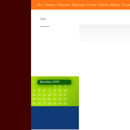
Всё
|
Универ
|
Загрузка
|
Преподы
|
Статьи
|
Работа
|
Юмор
|
Тусов
«
Декабрь 2006
1
2
3
4
5
6
7
8
9
10
11
12
13
14
15
16
17
18
19
20
21
22
23
24
25
26
27
28
29
30
31