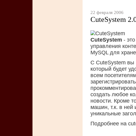
22 февраля 2006
CuteSystem 2.
CuteSystem
- эт
управления конте
MySQL для хране
С CuteSystem вы
который будет уд
всем посетителям
зарегистрировать
прокомментирова
создать любое ко
новости. Кроме т
машин, т.к. в не
уникальные загол
Подробнее на cu