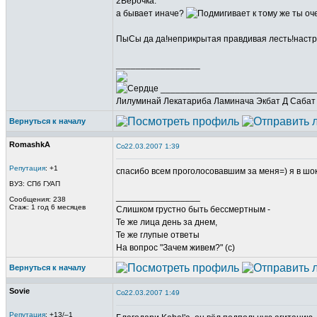
2Верочка:
а бывает иначе?
к тому же ты оч
ПыСы да да!неприкрытая правдивая лесть!настро
_________________
_______________________________
Лилуминай Лекатариба Ламинача Экбат Д Сабат
Вернуться к началу
RomashkA
22.03.2007 1:39
Репутация
: +1
спасибо всем проголосовавшим за меня=) я в шоке.
ВУЗ: СПб ГУАП
_________________
Сообщения: 238
Стаж: 1 год 6 месяцев
Слишком грустно быть бессмертным -
Те же лица день за днем,
Те же глупые ответы
На вопрос "Зачем живем?" (с)
Вернуться к началу
Sovie
22.03.2007 1:49
Репутация
: +13/–1