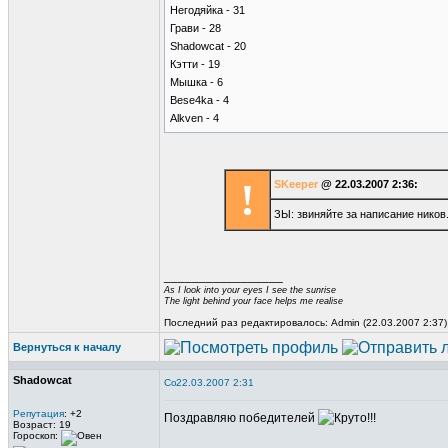
Негодяйка - 31
Грави - 28
Shadowcat - 20
Кэтти - 19
Мышка - 6
Bese4ka - 4
Alkven - 4
!
SKeeper
@ 22.03.2007 2:36:
ЗЫ: звиняйте за написание ников.
_________________
As I look into your eyes I see the sunrise
The light behind your face helps me realise
Последний раз редактировалось: Admin (22.03.2007 2:37)
Вернуться к началу
Shadowcat
22.03.2007 2:31
Репутация
: +2
Поздравляю победителей
Возраст: 19
Гороскоп: