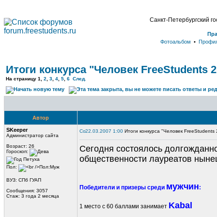
Санкт-Петербургский г
Пр
Фотоальбом
•
Профи
Итоги конкурса "Человек FreeStudents 2
На страницу
1
,
2
,
3
,
4
,
5
,
6
След.
Автор
SKeeper
22.03.2007 1:00
Итоги конкурса "Человек FreeStudents 
Администратор сайта
Возраст: 26
Сегодня состоялось долгожданно
Гороскоп:
общественности лауреатов ныне
Пол:
ВУЗ: СПб ГУАП
мужчин
Победители и призеры среди
:
Сообщения: 3057
Стаж: 3 года 2 месяца
Kabal
1 место с 60 баллами занимает