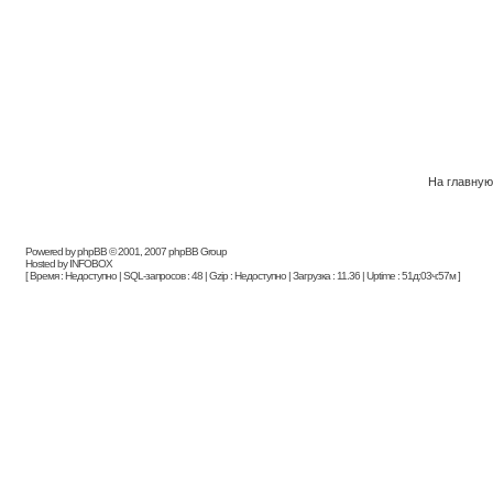
На главную
Powered by phpBB © 2001, 2007 phpBB Group
Hosted by INFOBOX
[ Время : Недоступно | SQL-запросов : 48 | Gzip : Недоступно | Загрузка : 11.36 | Uptime : 51д:03ч:57м ]