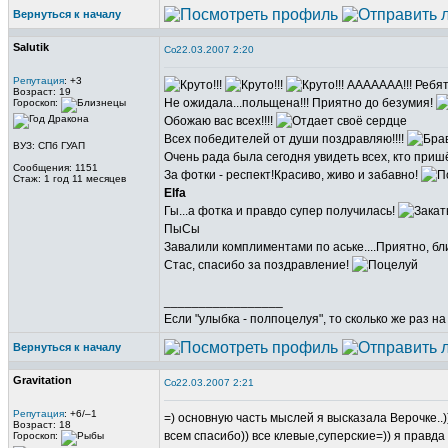
Вернуться к началу
Salutik
22.03.2007 2:20
Репутация
: +3
ААААААА!!! Ребят
Возраст: 19
Не ожидала...польщена!!! Приятно до безумия!
Гороскоп:
Обожаю вас всех!!!!
Всех победителей от души поздравляю!!!!
ВУЗ: СПб ГУАП
Очень рада была сегодня увидеть всех, кто пришё
Сообщения: 1151
За фотки - респект!Красиво, живо и забавно!
Стаж: 1 год 11 месяцев
Elfa
Гы...а фотка и правдо супер получилась!
ПыСы
Завалили комплиментами по аське....Приятно, б
Стас, спасибо за поздравление!
_________________
Если "улыбка - полпоцелуя", то сколько же раз н
Вернуться к началу
Gravitation
22.03.2007 2:21
Репутация
: +6/–1
=) основную часть мыслей я высказала Верочке..)
Возраст: 18
всем спасибо)) все клевые,суперские=)) я правда 
Гороскоп: