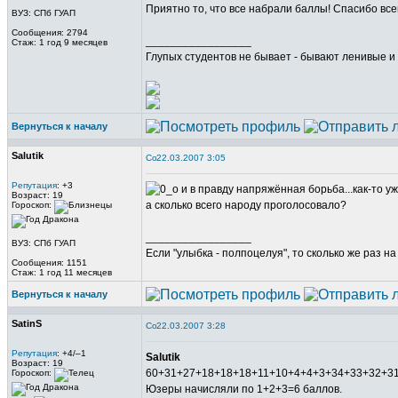
Приятно то, что все набрали баллы! Спасибо вс
ВУЗ: СПб ГУАП
Сообщения: 2794
_________________
Стаж: 1 год 9 месяцев
Глупых студентов не бывает - бывают ленивые и 
Вернуться к началу
Salutik
22.03.2007 3:05
Репутация
: +3
и в правду напряжённая борьба...как-то уж 
Возраст: 19
а сколько всего народу проголосовало?
Гороскоп:
_________________
ВУЗ: СПб ГУАП
Если "улыбка - полпоцелуя", то сколько же раз н
Сообщения: 1151
Стаж: 1 год 11 месяцев
Вернуться к началу
SatinS
22.03.2007 3:28
Репутация
: +4/–1
Salutik
Возраст: 19
60+31+27+18+18+18+11+10+4+4+3+34+33+32+3
Гороскоп:
Юзеры начисляли по 1+2+3=6 баллов.