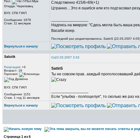
Пол:
Следственно 415/6=69(+1)
Откуда: Череповец
Цтранно... Это я ошибся или кто подтасовал ре
ВУЗ: СПб ГУАП
_________________
Сообщения: 1679
Стаж: 11 месяцев
Надпись на микрухе: "Сдесь могла быть ваша рек
Васаби юзер.
Последний раз редактировалось: SatinS (22.03.2007 4:05)
Вернуться к началу
Salutik
22.03.2007 3:33
Репутация
: +3
SatinS
Возраст: 19
Ты не совсем прав...каждый проголосовавший даёт 
Гороскоп:
ВУЗ: СПб ГУАП
_________________
Сообщения: 1151
Если "улыбка - полпоцелуя", то сколько же раз н
Стаж: 1 год 11 месяцев
Вернуться к началу
Страница
1
из
6