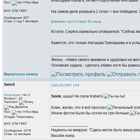
Благодари Kabal'a, он вёл подпольную агитацию. Р
Пол:
ВУЗ: СПб ГУАП
На самом деле разрыв в 1 голос = все победили. 
Сообщения: 657
Стаж: 1 год 7 месяцев
Добавлено спустя 5 минут 29 секунд:
Кстати, Серёга прикольно оговорился: "Сейчас 
Кажется, это только Наташка Григорьева и я ус
_________________
Жизнь - обмен своего времени и здоровья на ма
Основная задача - сделать обмен хотя бы равно
Вернуться к началу
SatinS
22.03.2007 2:04
Репутация
: +4/–1
Sovie
, шшш! Не пали Kabal'a
Возраст: 19
Гороскоп:
Блин, жалко, что я всё проспал
(со
Пол:
Иначе фоток было бы сотни на три больше
Откуда: Череповец
ВУЗ: СПб ГУАП
_________________
Надпись на микрухе: "Сдесь могла быть ваша рек
Сообщения: 1679
Стаж: 11 месяцев
Васаби юзер.