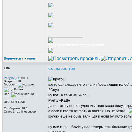
_________________
===========================
Вернуться к началу
Elfa
22.03.2007 1:29
Репутация
: +5/–1
Возраст: 19
круто однако...вот что значит "решающий голос"...
Гороскоп:
2Снуп
Пол:
ну вот...а тебя не было..
Pretty--Katty
ВУЗ: СПб ГУАП
да не...это у нее от удовольствия глаза полузакр
Сообщения: 895
а если б кто то от фотика постоянно не бегал...
Стаж: 1 год 8 месяцев
кружки еще не обмывали...да и если буим,то толь
ну или кофе...
Sovie
у нас теперь есть большие кр