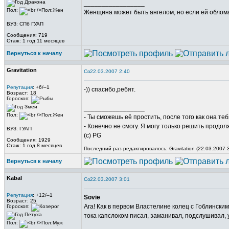
_________________
Пол:
Женщина может быть ангелом, но если ей обломат
ВУЗ: СПб ГУАП
Сообщения: 719
Стаж: 1 год 11 месяцев
Вернуться к началу
Gravitation
22.03.2007 2:40
Репутация
: +6/–1
-)) спасибо,ребят.
Возраст: 18
Гороскоп:
_________________
Пол:
- Ты сможешь её простить, после того как она те
- Конечно не смогу. Я могу только решить продол
ВУЗ: ГУАП
(c) PG
Сообщения: 1929
Стаж: 1 год 8 месяцев
Последний раз редактировалось: Gravitation (22.03.2007 
Вернуться к началу
Kabal
22.03.2007 3:01
Репутация
: +12/–1
Sovie
Возраст: 25
Ага! Как в первом Властелине колец с Гоблинским 
Гороскоп:
тока капслоком писал, заманивал, подслушивал, 
Пол: