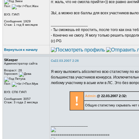
гг. жаль, что не смогла прийти=)) все равно англи
Пол:
ЗЫ, а можно все баллы для всех участников выл
ВУЗ: ГУАП
Сообщения: 1929
_________________
Стаж: 1 год 8 месяцев
- Ты сможешь её простить, после того как она те
- Конечно не смогу. Я могу только решить продол
(c) PG
Вернуться к началу
SKeeper
22.03.2007 2:26
Администратор сайта
Возраст: 26
Я могу выложить абсолютно всю статистику по ко
Гороскоп:
большинства участников конкурса. Исключительно
любому участнику в аське или в ЛС. Это без вопр
Пол:
ВУЗ: СПб ГУАП
!
Admin
@ 22.03.2007 2:32:
Сообщения: 3057
Стаж: 3 года 2 месяца
Общую статистику скрывать нет с
_________________
===========================