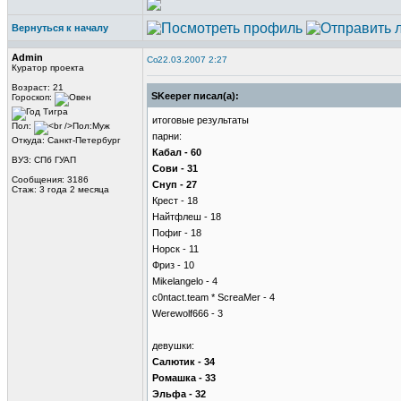
Вернуться к началу
Admin
22.03.2007 2:27
Куратор проекта
Возраст: 21
SKeeper писал(а):
Гороскоп:
итоговые результаты
Пол:
парни:
Откуда: Санкт-Петербург
Кабал - 60
ВУЗ: СПб ГУАП
Сови - 31
Сообщения: 3186
Снуп - 27
Стаж: 3 года 2 месяца
Крест - 18
Найтфлеш - 18
Пофиг - 18
Норск - 11
Фриз - 10
Mikelangelo - 4
c0ntact.team * ScreaMer - 4
Werewolf666 - 3
девушки:
Салютик - 34
Ромашка - 33
Эльфа - 32