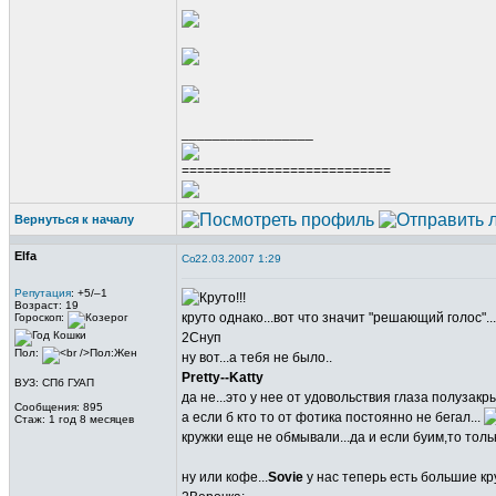
_________________
===========================
Вернуться к началу
Elfa
22.03.2007 1:29
Репутация
: +5/–1
Возраст: 19
круто однако...вот что значит "решающий голос"...
Гороскоп:
2Снуп
Пол:
ну вот...а тебя не было..
Pretty--Katty
ВУЗ: СПб ГУАП
да не...это у нее от удовольствия глаза полузакр
Сообщения: 895
а если б кто то от фотика постоянно не бегал...
Стаж: 1 год 8 месяцев
кружки еще не обмывали...да и если буим,то толь
ну или кофе...
Sovie
у нас теперь есть большие кр