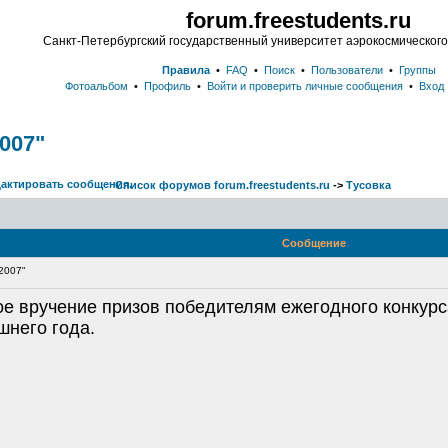
forum.freestudents.ru
Санкт-Петербургский государственный университет аэрокосмическог
Правила
•
FAQ
•
Поиск
•
Пользователи
•
Группы
Фотоальбом
•
Профиль
•
Войти и проверить личные сообщения
•
Вход
007"
Список форумов forum.freestudents.ru
->
Тусовка
Сообщение
2007"
е вручение призов победителям ежегодного конкурса
шнего года.