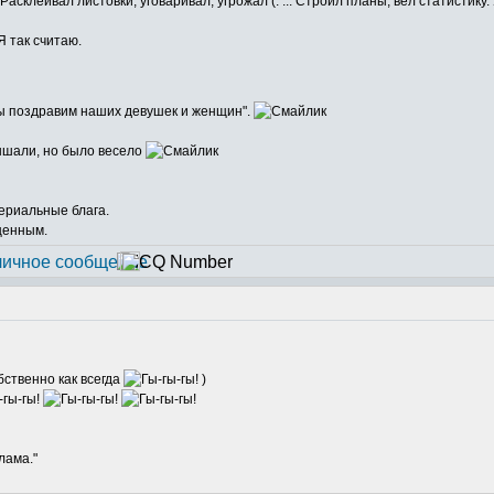
асклеивал листовки, уговаривал, угрожал (: ... Строил планы, вёл статистику. У
Я так считаю.
мы поздравим наших девушек и женщин".
лышали, но было весело
териальные блага.
ценным.
бственно как всегда
)
лама."