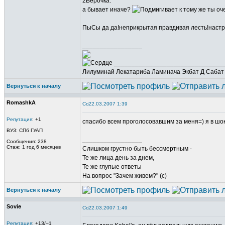
2Верочка:
а бывает иначе?
к тому же ты оч
ПыСы да да!неприкрытая правдивая лесть!настро
_________________
_______________________________
Лилуминай Лекатариба Ламинача Экбат Д Сабат
Вернуться к началу
RomashkA
22.03.2007 1:39
Репутация
: +1
спасибо всем проголосовавшим за меня=) я в шоке.
ВУЗ: СПб ГУАП
_________________
Сообщения: 238
Стаж: 1 год 6 месяцев
Слишком грустно быть бессмертным -
Те же лица день за днем,
Те же глупые ответы
На вопрос "Зачем живем?" (с)
Вернуться к началу
Sovie
22.03.2007 1:49
Репутация
: +13/–1