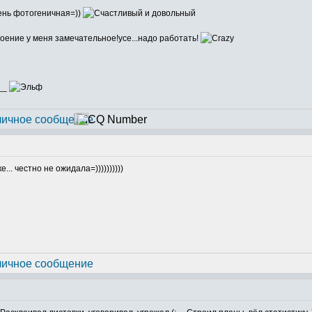
ень фотогеничная=))
ение у меня замечательное!усе...надо работать!
__
.. честно не ожидала=))))))))))