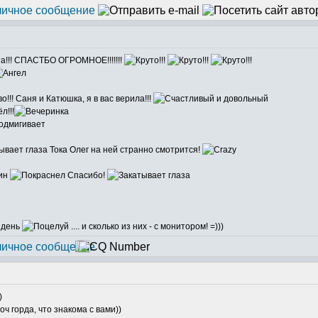
а!!! СПАСТБО ОГРОМНОЕ!!!!!!!
Саня и Катюшка, я в вас верила!!!
л!!!
Тока Олег на ней странно смотрится!
лин
Спасибо!
а день
.... и сколько из них - с монитором! =)))
)
оч горда, что знакома с вами))