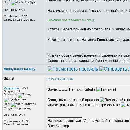
Благодари Kabal'a, он вёл подпольную агитацию. Р
Пол:
ВУЗ: СПб ГУАП
На самом деле разрыв в 1 голос = все победили. 
Сообщения: 657
Стаж: 1 год 7 месяцев
Добавлено спустя 5 минут 29 секунд:
Кстати, Серёга прикольно оговорился: "Сейчас 
Кажется, это только Наташка Григорьева и я ус
_________________
Жизнь - обмен своего времени и здоровья на ма
Основная задача - сделать обмен хотя бы равно
Вернуться к началу
SatinS
22.03.2007 2:04
Репутация
: +4/–1
Sovie
, шшш! Не пали Kabal'a
Возраст: 19
Гороскоп:
Блин, жалко, что я всё проспал
(со
Пол:
Иначе фоток было бы сотни на три больше
Откуда: Череповец
ВУЗ: СПб ГУАП
_________________
Надпись на микрухе: "Сдесь могла быть ваша рек
Сообщения: 1679
Стаж: 11 месяцев
Васаби юзер.