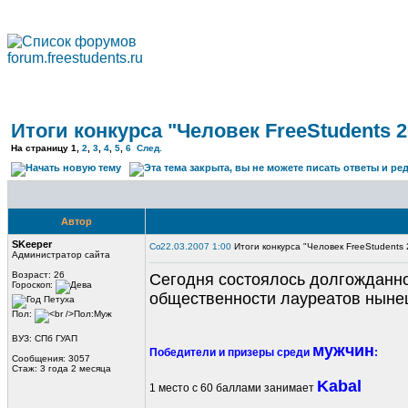
Итоги конкурса "Человек FreeStudents 2
На страницу
1
,
2
,
3
,
4
,
5
,
6
След.
Автор
SKeeper
22.03.2007 1:00
Итоги конкурса "Человек FreeStudents 
Администратор сайта
Возраст: 26
Сегодня состоялось долгожданно
Гороскоп:
общественности лауреатов ныне
Пол:
ВУЗ: СПб ГУАП
мужчин
Победители и призеры среди
:
Сообщения: 3057
Стаж: 3 года 2 месяца
Kabal
1 место с 60 баллами занимает