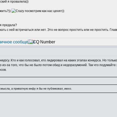
йский я провалила))
ожить?))
посмотрим как нас ценят))
бя предала?
жать с ней встречаться или нет. Это не вопрос простить или не простить. Глав
нкурсу. Кто и как голосовал, кто лидировал на каких этапах конкурса. Но то
 из-за того, что бы не было потом обид и недоразумений. Так что подумайте
осов.
мысла, а приватную инфу я бы не публиковал, имхо.