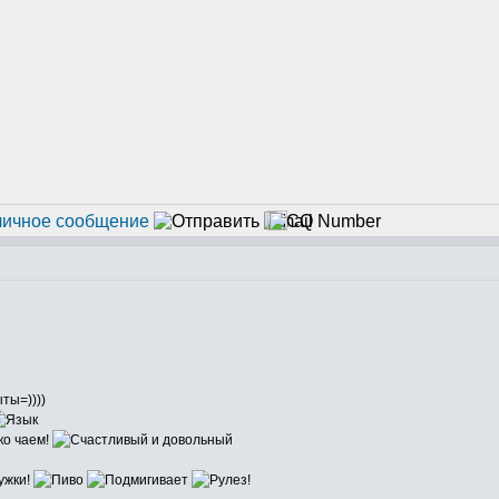
ыты=))))
ко чаем!
ужки!