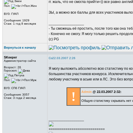
гг. жаль, что не смогла прийти=)) все равно англи
Пол:
ЗЫ, а можно все баллы для всех участников выл
ВУЗ: ГУАП
Сообщения: 1929
_________________
Стаж: 1 год 8 месяцев
- Ты сможешь её простить, после того как она те
- Конечно не смогу. Я могу только решить продол
(c) PG
Вернуться к началу
SKeeper
22.03.2007 2:26
Администратор сайта
Возраст: 26
Я могу выложить абсолютно всю статистику по ко
Гороскоп:
большинства участников конкурса. Исключительно
любому участнику в аське или в ЛС. Это без вопр
Пол:
ВУЗ: СПб ГУАП
!
Admin
@ 22.03.2007 2:32:
Сообщения: 3057
Стаж: 3 года 2 месяца
Общую статистику скрывать нет с
_________________
===========================