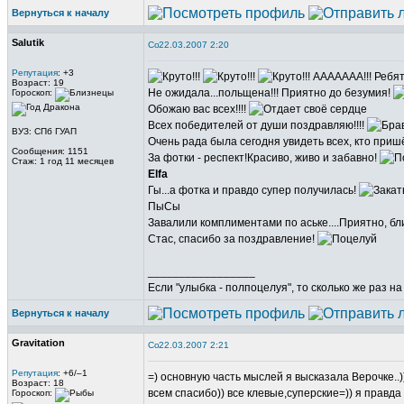
Вернуться к началу
Salutik
22.03.2007 2:20
Репутация
: +3
ААААААА!!! Ребят
Возраст: 19
Не ожидала...польщена!!! Приятно до безумия!
Гороскоп:
Обожаю вас всех!!!!
Всех победителей от души поздравляю!!!!
ВУЗ: СПб ГУАП
Очень рада была сегодня увидеть всех, кто пришё
Сообщения: 1151
За фотки - респект!Красиво, живо и забавно!
Стаж: 1 год 11 месяцев
Elfa
Гы...а фотка и правдо супер получилась!
ПыСы
Завалили комплиментами по аське....Приятно, б
Стас, спасибо за поздравление!
_________________
Если "улыбка - полпоцелуя", то сколько же раз н
Вернуться к началу
Gravitation
22.03.2007 2:21
Репутация
: +6/–1
=) основную часть мыслей я высказала Верочке..)
Возраст: 18
всем спасибо)) все клевые,суперские=)) я правда 
Гороскоп: