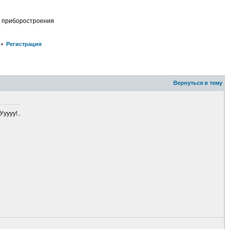
о приборостроения
•
Регистрация
Вернуться в тему
уууу!..