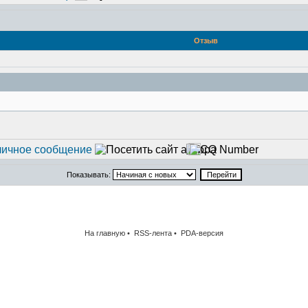
Отзыв
Показывать:
На главную
•
RSS-лента
•
PDA-версия