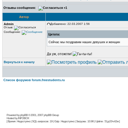
Отзывы сообщения:
+1
Автор
Admin
Добавлено: 22.03.2007 1:56
Отзыв:
Сообщение:
Цитата:
Сейчас мы поздравим наших девушек и женщин
Да уж, отожгли!
Вернуться к началу
Список форумов forum.freestudents.ru
Powered by phpBB © 2001, 2007 phpBB Group
Hosted by INFOBOX
[ Время : Недоступно | SQL-запросов : 19 | Gzip : Недоступно | Загрузка : 10.96 | Uptime : 51д:03ч:42м ]