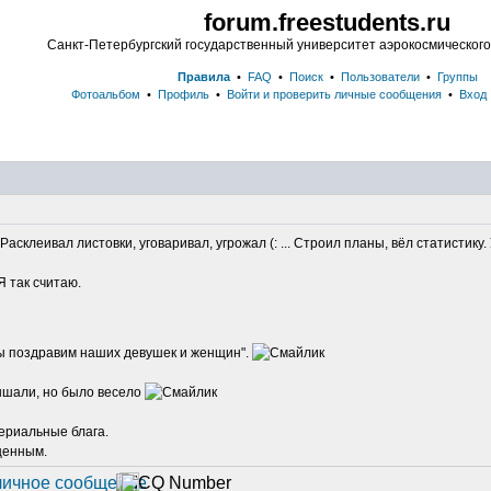
forum.freestudents.ru
Санкт-Петербургский государственный университет аэрокосмическог
Правила
•
FAQ
•
Поиск
•
Пользователи
•
Группы
Фотоальбом
•
Профиль
•
Войти и проверить личные сообщения
•
Вход
асклеивал листовки, уговаривал, угрожал (: ... Строил планы, вёл статистику. У
Я так считаю.
мы поздравим наших девушек и женщин".
лышали, но было весело
териальные блага.
ценным.