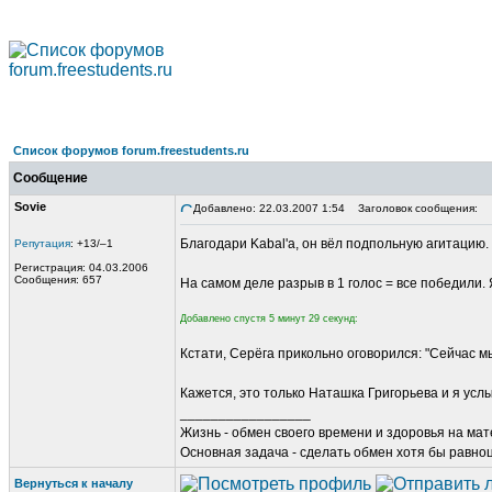
Список форумов forum.freestudents.ru
Сообщение
Sovie
Добавлено: 22.03.2007 1:54
Заголовок сообщения:
Благодари Kabal'a, он вёл подпольную агитацию. Р
Репутация
: +13/–1
Регистрация: 04.03.2006
Сообщения: 657
На самом деле разрыв в 1 голос = все победили. 
Добавлено спустя 5 минут 29 секунд:
Кстати, Серёга прикольно оговорился: "Сейчас 
Кажется, это только Наташка Григорьева и я ус
_________________
Жизнь - обмен своего времени и здоровья на ма
Основная задача - сделать обмен хотя бы равно
Вернуться к началу