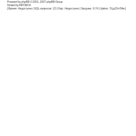
Powered by phpBB © 2001, 2007 phpBB Group
Hosted by INFOBOX
[ Время : Недоступно | SQL-запросов : 22 | Gzip : Недоступно | Загрузка : 6.74 | Uptime : 51д:03ч:59м ]