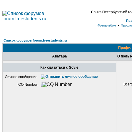
Санкт-Петербургский г
Пр
Фотоальбом
•
Профи
Список форумов forum.freestudents.ru
Профил
Аватара
О польз
Как связаться с Sovie
Личное сообщение:
Всег
ICQ Number: