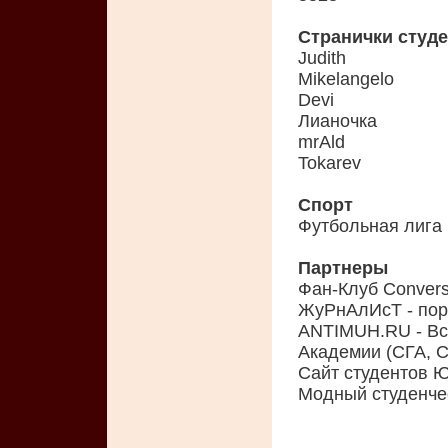
Странички студ
Judith
Mikelangelo
Devi
Лианочка
mrAld
Tokarev
Спорт
Футбольная лига
Партнеры
Фан-Клуб Conver
ЖуРнАлИсТ - пор
ANTIMUH.RU - Вс
Академии (СГА, С
Сайт студентов 
Модный студенчес