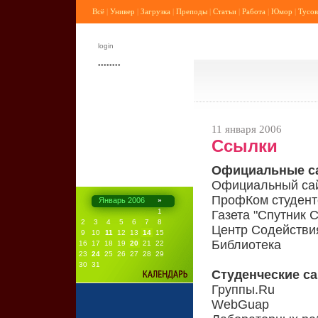
Всё
|
Универ
|
Загрузка
|
Преподы
|
Статьи
|
Работа
|
Юмор
|
Тусов
11 января 2006
Ссылки
Официальные с
Официальный сай
ПрофКом студент
Январь 2006
»
1
Газета "Спутник 
2
3
4
5
6
7
8
Центр Содействи
9
10
11
12
13
14
15
Библиотека
16
17
18
19
20
21
22
23
24
25
26
27
28
29
30
31
Студенческие с
Группы.Ru
WebGuap