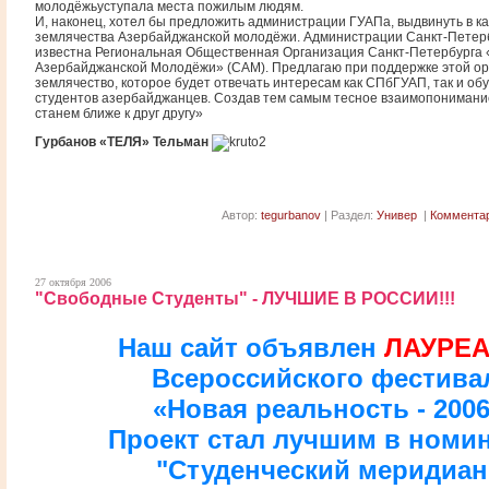
молодёжьуступала места пожилым людям.
И, наконец, хотел бы предложить администрации ГУАПа, выдвинуть в к
землячества Азербайджанской молодёжи. Администрации Санкт-Петер
известна Региональная Общественная Организация Санкт-Петербурга
Азербайджанской Молодёжи» (САМ). Предлагаю при поддержке этой орг
землячество, которое будет отвечать интересам как СПбГУАП, так и об
студентов азербайджанцев. Создав тем самым тесное взаимопонимание
станем ближе к друг другу»
Гурбанов «ТЕЛЯ» Тельман
Автор:
tegurbanov
| Раздел:
Универ
|
Комментар
27 октября 2006
"Свободные Студенты" - ЛУЧШИЕ В РОССИИ!!!
Наш сайт объявлен
ЛАУРЕ
Всероссийского фестива
«Новая реальность - 2006
Проект стал лучшим в номи
"Студенческий меридиан