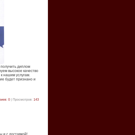
 получить диплом
уем высокое качество
 к нашим услугам.
ие будет признано и
иев: 0
| Просмотров:
143
 и с доставкой!