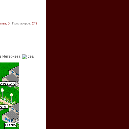
иев: 0
| Просмотров:
249
те Интернета!