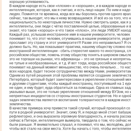
хорошую успеваемость.
В каждом народе есть свои «плохие» и «хорошие», и в каждом народе е
интеллигенция, которая, как я считаю, и есть лицо нации. По ним и над
людях. Помнятся те времена, когда все мы боролись против одного вра
сейчас, так выходит, что мы к нему возвращаемся. И всё из-за того, что 
национальность по некоторым личностям. Нужно смотреть шире, как я у
интеллигенты, они люди с чётко поставленной целью, образованные и 
знают, что такое «хорошо» и что такое «плохо», эти люди УМЕЮТ наход
Каждый раз, услышав иностранное имя в нашем университете, челове
понимает то, что этот человек, отучившись в нашем университете, уедет
прославит эту страну и этот университет!!! Разве это неправильно? Я сч
должно быть. Но, как показывает практика, нашему обществу сложно по
иностранной интеллигенции - сбить стереотип какого-то иностранца, с
российском обществе, помочь этому обществу понять в широком смысле 
это не торгаши на рынках, что африканцы – это не грязные и неопрятны
не тупые и необразованные, и т.д. И вот тогда, когда российское общест
понимает на данный момент меньшинство, что очень печально… то нас
всех народов, будет тесное сотрудничество между Нами, университетами
Одним из путей решения этой проблемы является создание землячеств
Петербурга, который будет заинтересован в укреплении отношений ме
и другими студентами, чтобы каждый иностранец, поступивший на 1 курс
не один, и ему будет, куда обратиться за помощью. Одна из главных зад
указывал выше, это не только укрепление отношений между ВУЗом, но и
неприятных инцидентов со стороны иностранных студентов. Но и одной
задач землячества является воспитание толерантности в каждом иност
землячества.
В качестве примера хочу привести такой случай, который произошёл со 
пути в родной университет. Значит, сижу Я, и передо мной стоит бабушк
рефлекторно, и она выразила огромную благодарность, и начала расска
сейчас в Питере, интеллигенция вымерла, твердила о том, что сейчас н
были раньше. Я внимательно слушал, и понимал, что мы, молодёжь, дол
чтобы всё стало на свои места. Хотя бы начать с того, чтобы интеллиге