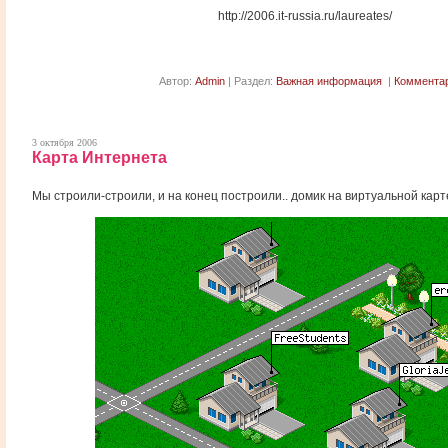
http://2006.it-russia.ru/laureates/
Автор:
Admin
| Раздел:
Важная информация
|
Комментар
3 октября 2006
Карта Интернета
Мы строили-строили, и на конец построили.. домик на виртуальной кар