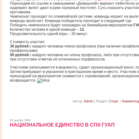
Переходим по ссылке и заказываем! «Домашний» вариант пейнтбола у
надевают жилет дают в руки лазерный пистолет. Суть поразить участн
противника.
Чемпионат проходит по олимпийской системе, команды играют на выле
команды вылетает. Команда победитель проходит в следующий тур.
Победить чемпионата будет награжден на ближайшем мероприятии
ГУ
Количество человек в одной команде –
12
.
Продолжительность одной игры – 30 минут.
Стоимость участия:
30 рублей
с каждого человека члена профсоюза (при наличии профбил
профвзносами).
50 рублей
с каждого человека не члена профсоюза, либо при отсутстви
при отсутствии отметки об оплаченных порфвзносов.
Участники записываются в ведомость, сдают организационный взнос, 
Затем прибывают в указанное в приглашении время и место. Участник 
пришедший на мероприятие снимается с соревнований, организационн
возвращается.
Автор:
Admin
| Раздел:
Спорт
|
Комментар
20 ноября 2006
НАЦИОНАЛЬНОЕ ЕДИНСТВО В СПб ГУАП