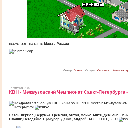
посмотреть на карте
Мира
и
России
Автор:
Admin
| Раздел:
Реклама
|
Комментар
17 сентября 2006
КВН - Межвузовский Чемпионат Санкт-Петербурга -
Поздравляем сборную КВН ГУАПа за ПЕРВОЕ место в Межвузовском
Петербурга!
Эстон, Кирилл, Верумка, Гремлин, Антон, Майкл, Митя, Демьяна, Ленк
Слоник, Негодяйка, Прокурор, Денис, Андрей
- М О Л О Д Ц Ы ! ! !