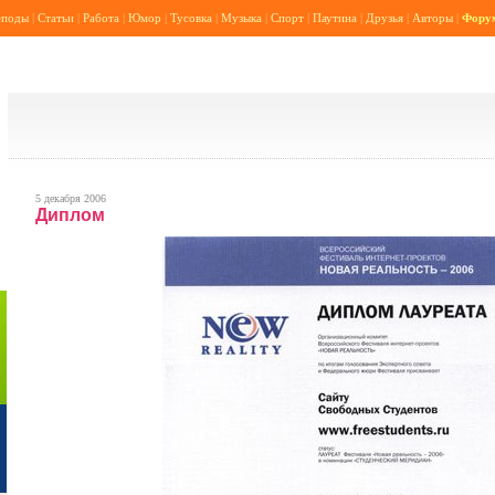
еподы
|
Статьи
|
Работа
|
Юмор
|
Тусовка
|
Музыка
|
Спорт
|
Паутина
|
Друзья
|
Авторы
|
Фору
5 декабря 2006
Диплом