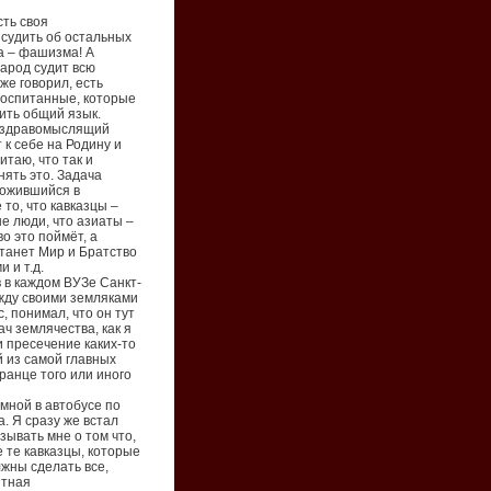
сть своя
о судить об остальных
га – фашизма! А
народ судит всю
же говорил, есть
воспитанные, которые
ить общий язык.
к здравомыслящий
 к себе на Родину и
итаю, что так и
нять это. Задача
ложившийся в
то, что кавказцы –
е люди, что азиаты –
во это поймёт, а
танет Мир и Братство
 и т.д.
 в каждом ВУЗе Санкт-
жду своими земляками
, понимал, что он тут
ач землячества, как я
 пресечение каких-то
 из самой главных
ранце того или иного
мной в автобусе по
а. Я сразу же встал
зывать мне о том что,
е те кавказцы, которые
жны сделать все,
нтная