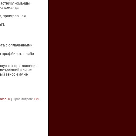
частнику команды
ика команды
т, проигравшая
АП
.
ета с оплаченными
и профбилета, либо
получают приглашения.
опоздавший или не
ый взнос ему не
иев: 0
| Просмотров:
179