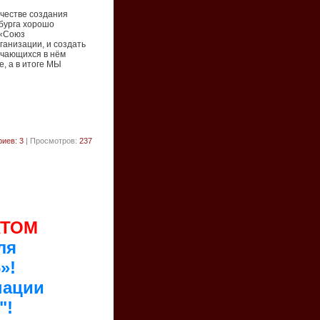
ачестве создания
бурга хорошо
 «Союз
анизации, и создать
учающихся в нём
, а в итоге МЫ
иев: 3
| Просмотров:
237
АТОМ
ля
»!
нации
"!