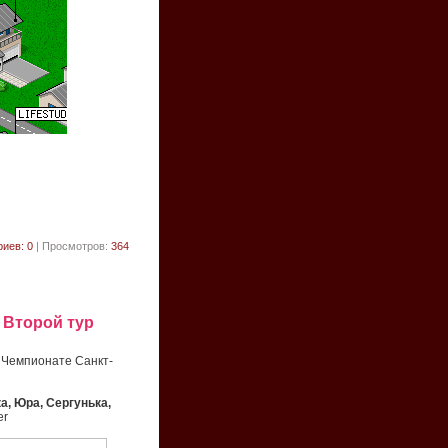
иев: 0
| Просмотров:
364
 Второй тур
 Чемпионате Санкт-
а, Юра, Сергунька,