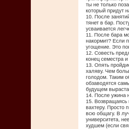
ты не только поз
который придут н
10. После занятий
тянет в бар. Пост
усваивается легче
11. После бара м
накормит? Если п
угощение. Это п
12. Совесть пред
конец семестра и
13. Опять пройди
халяву. Чем бол
голодом. Таким 
обзаводятся сам
будущем выраста
14. После ужина 
15. Возвращаясь 
вахтеру. Просто 
всю общагу. В лу
университета, не
худшем (если свя