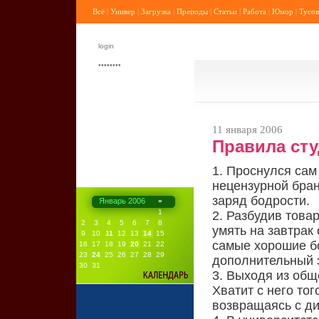
Всё
|
Универ
|
Загрузка
|
Преподы
|
Статьи
|
Работа
|
Юмор
|
Тусов
11 января 2006
Правила сту
1. Проснулся сам
нецензурной бран
заряд бодрости.
Январь 2006
»
1
2. Разбудив това
2
3
4
5
6
7
8
умять на завтрак
9
10
11
12
13
14
15
самые хорошие бо
16
17
18
19
20
21
22
23
24
25
26
27
28
29
дополнительный 
30
31
3. Выходя из общ
Хватит с него тог
возвращаясь с ди