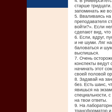
4. В университет
старше тридцати.
запоминать же вс
5. Вваливаясь на
преподавателя ст
войти?». Если не
сделают вид, что
6. Если, вдруг, п
и не шуми. Ляг на
баловаться и шум
выспишься.
7. Очень осторож
конспекты ведут 
начинать этот со
своей половой о
8. Задавай на за
без. Есть шанс, ч
явишься на экзаме
специальности, с 
на твои ответы.
9. На лабораторн
трансформатор и