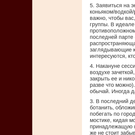
5. Заявиться на 
коньяком/водкой/
важно, чтобы вас
группы. В идеале
противоположном 
последней парте 
распространяющая
заглядывающие к 
интересуются, кт
4. Накануне сесс
воздухе зачеткой,
закрыть ее и ник
разве что можно)
обычай. Иногда д
3. В последний д
ботанить, облож
побегать по горо
мостике, кидая м
принадлежащую г
же не стоит забыв