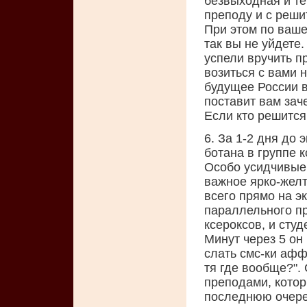
безвыходная и те
преподу и с реши
При этом по ваше
так вы не уйдете
успели вручить п
возиться с вами 
будущее России в
поставит вам заче
Если кто решится 
6. За 1-2 дня до
ботана в группе 
Особо усидчивые 
важное ярко-желт
всего прямо на э
параллельного пр
ксероксов, и студ
Минут через 5 он 
слать смс-ки аффт
тя где вообще?".
преподами, котор
последнюю очере