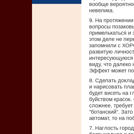
вообще вероятнос
невелика.
9. На протяжении
вопросы позаковы
примелькаться и 
этом деле не пере
запомнили с ХОР
развитую личнос
интересующуюся с
виду, что далеко 
Эффект может по
8. Сделать докла
и нарисовать пла
будет висеть на 
буйством красок.
сложнее, требует
"ботанский". Зат
автомат, то на по
7. Наглость горо