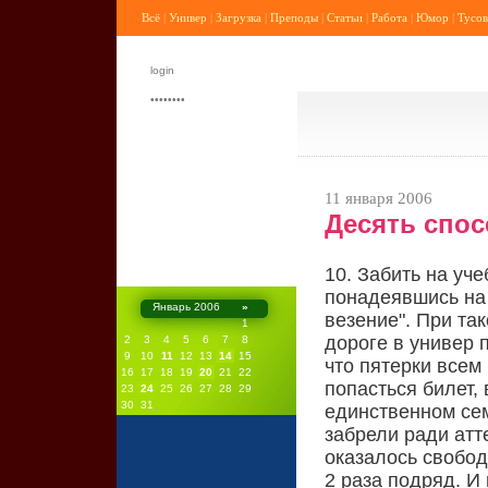
Всё
|
Универ
|
Загрузка
|
Преподы
|
Статьи
|
Работа
|
Юмор
|
Тусов
11 января 2006
Десять спос
10. Забить на уч
понадеявшись на 
Январь 2006
»
везение". При так
1
дороге в универ п
2
3
4
5
6
7
8
9
10
11
12
13
14
15
что пятерки всем
16
17
18
19
20
21
22
попасться билет,
23
24
25
26
27
28
29
30
31
единственном се
забрели ради атте
оказалось свобод
2 раза подряд. И 