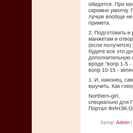
обидятся. Про кон
скромно умолчу. Г
лучше вообще не 
примета.
2. Подготовить и
манжетам и отво
(если получится)
будете все это д
дополнительную ш
вроде "вопр 1-5 -
вопр 10-15 - зеле
1. И, наконец, с
выучить. Как гов
Northern-girl,
специально для 
Портал ФИНЭК.
Автор:
Admin
|