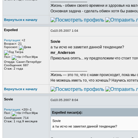
_________________
Жизнь - обмен своего времени и здоровья на ма
Основная задача - сделать обмен хотя бы равно
Вернуться к началу
Expelled
10.05.2007 1:04
Репутация
: +2
Sovie
Возраст: 21
а ты исчо не заметил данной тенденции?
Гороскоп:
mr_Anderson
Пол:
Прикольна опять... ну предположим что стоит тог
Откуда: Санкт-Петербург
Сообщения: 687
Стаж: 2 года
_________________
Жизнь ― это то, что с нами происходит, пока мы
Не можешь иметь то, что хочешь? Научись хотеть 
Вернуться к началу
Sovie
10.05.2007 8:04
Репутация
: +20/–1
Expelled писал(а):
Пол:
Сообщения: 714
Sovie
Стаж: 1 год 9 месяцев
а ты исчо не заметил данной тенденции?