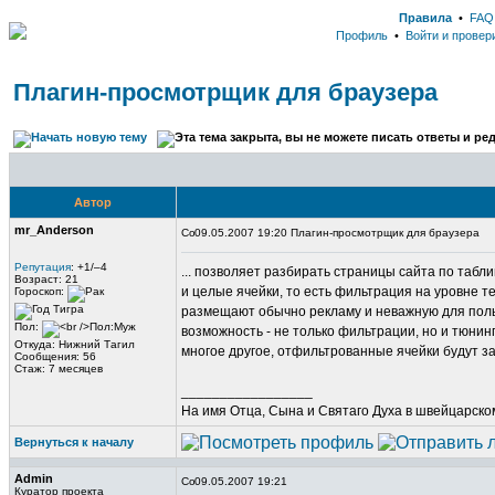
Правила
•
FAQ
Профиль
•
Войти и провер
Плагин-просмотрщик для браузера
Автор
mr_Anderson
09.05.2007 19:20 Плагин-просмотрщик для браузера
Репутация
: +1/–4
... позволяет разбирать страницы сайта по табл
Возраст: 21
и целые ячейки, то есть фильтрация на уровне те
Гороскоп:
размещают обычно рекламу и неважную для поль
Пол:
возможность - не только фильтрации, но и тюнинг
Откуда: Нижний Тагил
многое другое, отфильтрованные ячейки будут з
Сообщения: 56
Стаж: 7 месяцев
_________________
На имя Отца, Сына и Святаго Духа в швейцарском
Вернуться к началу
Admin
09.05.2007 19:21
Куратор проекта