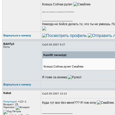
Ксюша Собчак рулит
надеюсь никто не подумал что я смотрю Дом-2? Я ЕГО НЕНАВИЖУ!
_________________
Никогда не бойся делать то, что ты не умеешь. 
Вернуться к началу
BAHTy3
10.05.2007 9:27
Гость
Kast2K писал(а):
Ксюша Собчак рулит Смайлик
Я тоже за коника
Вернуться к началу
Kabal
10.05.2007 13:13
Репутация
: +12/–1
Куда тут все без меня??? Я тож хочу
Возраст: 25
Гороскоп:
_________________