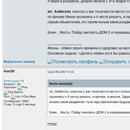
Я верю в разумное, доброе вечное (: И в людей т
mr_Anderson
, классно у вас получается вести 
по физике Мише грозились к 4 числу решить, и про
серым обывателям, кто своим ясным умом раздвигае
Блин... Жесть. Пойду смотреть ДОМ-2 и перекраш
_________________
Жизнь - обмен своего времени и здоровья на ма
Основная задача - сделать обмен хотя бы равно
Вернуться к началу
Kast2K
10.05.2007 9:13
Репутация
: +2
Sovie писал(а):
Возраст: 23
Гороскоп:
mr_Anderson, классно у вас получается вести стольк
Пол:
грозились к 4 числу решить, и прочее, и многое. Здор
Сообщения: 3363
ясным умом раздвигает тучи над горизонтами будущего!
Стаж: 3 года 3 месяца
Блин... Жесть. Пойду смотреть ДОМ-2 и перекрашиват
ППКС