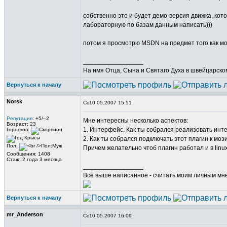
собственно это и будет демо-версия движка, кото
лабораторную по базам данным написать)))
потом я просмотрю MSDN на предмет того как мо
_________________
На имя Отца, Сына и Святаго Духа в швейцарском
Вернуться к началу
Norsk
10.05.2007 15:51
Репутация
: +5/–2
Мне интересны несколько аспектов:
Возраст: 23
1. Интерфейс. Как ты собрался реализовать инт
Гороскоп:
2. Как ты собрался подключать этот плагин к моз
Пол:
Причем желательно чтоб плагин работал и в linu
Сообщения: 1408
Стаж: 2 года 3 месяца
_________________
Всё выше написанное - считать моим личным мн
Вернуться к началу
mr_Anderson
10.05.2007 16:09