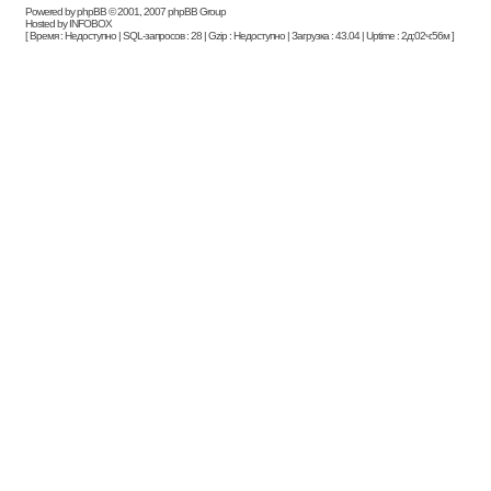
Powered by phpBB © 2001, 2007 phpBB Group
Hosted by INFOBOX
[ Время : Недоступно | SQL-запросов : 28 | Gzip : Недоступно | Загрузка : 43.04 | Uptime : 2д:02ч:56м ]