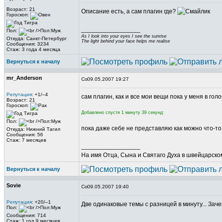
Возраст: 21
Описание есть, а сам плагин где?
Гороскоп:
_________________
Пол:
As I look into your eyes I see the sunrise
Откуда: Санкт-Петербург
The light behind your face helps me realise
Сообщения: 3234
Стаж: 3 года 4 месяца
Вернуться к началу
mr_Anderson
09.05.2007 19:27
Репутация
: +1/–4
сам плагин, как и все мои вещи пока у меня в гол
Возраст: 21
Гороскоп:
Добавлено спустя 1 минуту 39 секунд:
Пол:
пока даже себе не представляю как можно что-то
Откуда: Нижний Тагил
Сообщения: 56
Стаж: 7 месяцев
_________________
На имя Отца, Сына и Святаго Духа в швейцарском
Вернуться к началу
Sovie
09.05.2007 19:40
Репутация
: +20/–1
Две одинаковые темы с разницей в минуту... Зач
Пол:
Сообщения: 714
Стаж: 1 год 9 месяцев