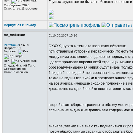
Пол:
Глупых студентов не бывает - бывают ленивые и 
Сообщения: 2826
Стаж: 1 год 11 месяцев
Вернуться к началу
mr_Anderson
10.05.2007 15:16
Репутация
: +1/–4
ЭХХХХ, ну что ж темнота казанская обясняю:
Возраст: 21
html страницы устроены иерархически, то есть тег
Гороскоп:
между ними расположено. далее по порядку я стр
Пол:
. далее проделав парсинг всей страницы, можно 
Откуда: Нижний Тагил
брозера(уменьшенная копия)будут видны только 
Сообщения: 56
Стаж: 7 месяцев
1.видна 2. не видна 3. кэширована 4. затинюнгова
также не видны все ячейки в пределах одного яру
на все ячейки, имеющие сходное положение в ие
достаточно на одной ячейке поста изменить како
второй этап: сборка страницы. я обхожу мое иер
если она не видна я не дописываю содержимое яч
вначале, так как я не знаю как подцепиться к бр
потом обработанную страницу отображать в бро