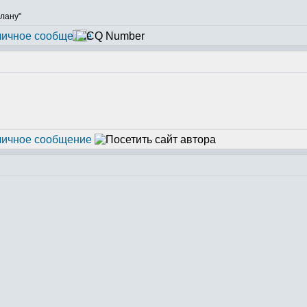
плану"