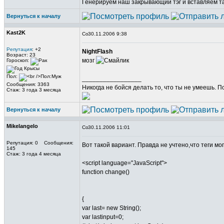
Генерируем наш закрывающий тэг и вставляем так,
Вернуться к началу
Kast2K
30.11.2006 9:38
Репутация
: +2
NightFlash
Возраст: 23
мозг
Гороскоп:
Пол:
_________________
Сообщения: 3363
Никогда не бойся делать то, что ты не умеешь. 
Стаж: 3 года 3 месяца
Вернуться к началу
Mikelangelo
30.11.2006 11:01
Репутация: 0 Сообщения:
Вот такой вариант. Правда не учтено,что теги мо
145
Стаж: 3 года 4 месяца
<script language="JavaScript">
function change()
{
var last= new String();
var lastinput=0;