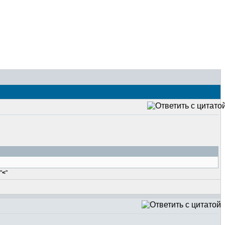
я
"
<
"