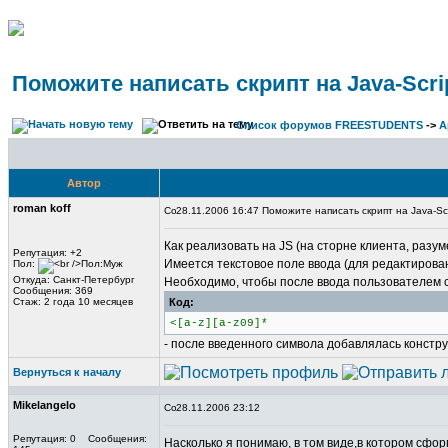
Поможите написать скрипт на Java-Scri
Список форумов FREESTUDENTS
->
А
Автор
roman koff
28.11.2006 16:47 Поможите написать скрипт на Java-Scr
Как реализовать на JS (на сторне клиента, разу
Репутация: +2
Имеется текстовое поле ввода (для редактирова
Пол:
Откуда: Санкт-Петербург
Необходимо, чтобы после ввода пользователем 
Сообщения: 369
Стаж: 2 года 10 месяцев
Код:
<[a-z][a-z09]*
- после введенного символа добавлялась констр
Вернуться к началу
Mikelangelo
28.11.2006 23:12
Репутация: 0 Сообщения:
Насколько я понимаю, в том виде,в котором сфо