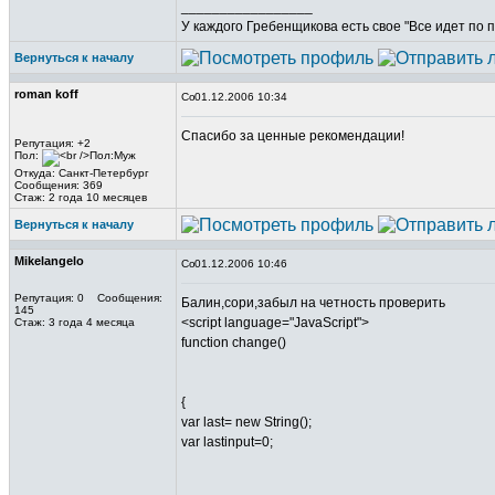
_________________
У каждого Гребенщикова есть свое "Все идет по 
Вернуться к началу
roman koff
01.12.2006 10:34
Спасибо за ценные рекомендации!
Репутация: +2
Пол:
Откуда: Санкт-Петербург
Сообщения: 369
Стаж: 2 года 10 месяцев
Вернуться к началу
Mikelangelo
01.12.2006 10:46
Репутация: 0 Сообщения:
Балин,сори,забыл на четность проверить
145
<script language="JavaScript">
Стаж: 3 года 4 месяца
function change()
{
var last= new String();
var lastinput=0;