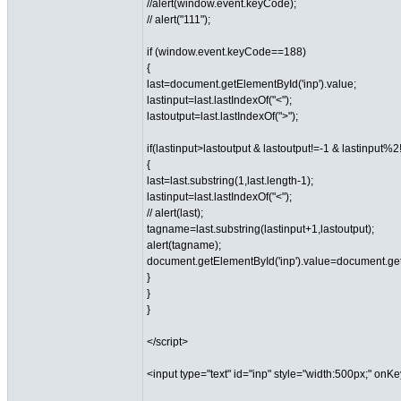
//alert(window.event.keyCode);
// alert("111");
if (window.event.keyCode==188)
{
last=document.getElementById('inp').value;
lastinput=last.lastIndexOf("<");
lastoutput=last.lastIndexOf(">");
if(lastinput>lastoutput & lastoutput!=-1 & lastinput%2
{
last=last.substring(1,last.length-1);
lastinput=last.lastIndexOf("<");
// alert(last);
tagname=last.substring(lastinput+1,lastoutput);
alert(tagname);
document.getElementById('inp').value=document.get
}
}
}
</script>
<input type="text" id="inp" style="width:500px;" on