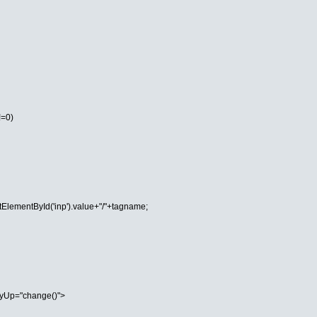
!=0)
ElementById('inp').value+"/"+tagname;
KeyUp="change()">