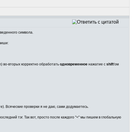
введенного символа.
виши:
n) во-вторых корректно обработать
одновременное
нажатие с
shift
'ом
нте). Всяческие проверки я не даю, сами додумаетесь.
следний тэг. Так вот, просто после каждого "<" мы пишем в глобальную