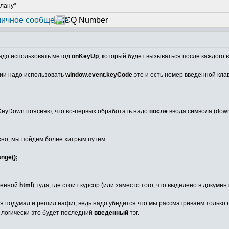
плану"
адо использовать метод
onKeyUp
, который будет вызываться после каждого 
ции надо использовать
window.event.keyCode
это и есть номер введенной кла
KeyDown
поясняю, что во-первых обработать надо
после
ввода символа (dow
но, мы пойдем более хитрым путем.
nge();
еменной
html
) туда, где стоит курсор (или заместо того, что выделено в докуме
я подумал и решил нафиг, ведь надо убедится что мы рассматриваем только по
) логически это будет последний
введенный
тэг.