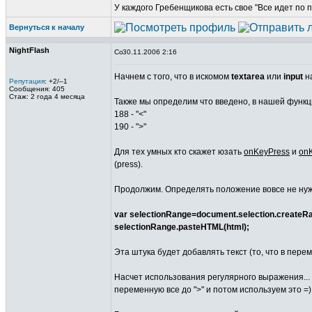
У каждого Гребенщикова есть свое "Все идет по 
Вернуться к началу
NightFlash
30.11.2006 2:16
Начнем с того, что в искомом
textarea
или
input
н
Репутация
: +2/–1
Сообщения: 405
Стаж: 2 года 4 месяца
Также мы определим что введено, в нашей функ
188 - "<"
190 - ">"
Для тех умных кто скажет юзать
onKeyPress
и
on
(press).
Продолжим. Определять положение вовсе не нуж
var selectionRange=document.selection.createRa
selectionRange.pasteHTML(html);
Эта штука будет добавлять текст (то, что в пер
Насчет использования регулярного выражения... 
переменную все до ">" и потом используем это =