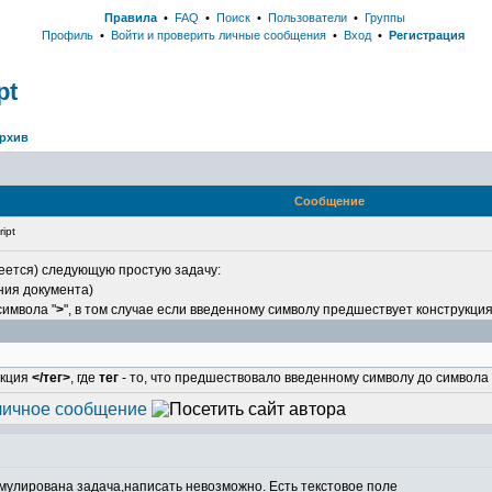
Правила
•
FAQ
•
Поиск
•
Пользователи
•
Группы
Профиль
•
Войти и проверить личные сообщения
•
Вход
•
Регистрация
pt
рхив
Сообщение
ipt
меется) следующую простую задачу:
ния документа)
символа "
>
", в том случае если введенному символу предшествует конструкци
укция
</тег>
, где
тег
- то, что предшествовало введенному символу до символа 
рмулирована задача,написать невозможно. Есть текстовое поле