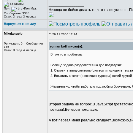
_________________
Пол:
Никогда не бойся делать то, что ты не умеешь. 
Сообщения: 3363
Стаж: 3 года 3 месяца
Вернуться к началу
Mikelangelo
29.11.2006 12:24
Репутация: 0 Сообщения:
roman koff писал(а):
145
Стаж: 3 года 4 месяца
В том то и проблема.
Вообще задача разделяется на две подзадачи:
1. Отловить ввод символа (символ и позиция в текста
2. Вставить в текст (в позицию курсора) некий другой 
Желательно, чтобы работало под любым броузером. Явн
Вторая задача не вопрос.В JavaScript достаточ
позиций).Вечером поколдую.
А вот первая меня реально смущает.Возможно,в
_________________