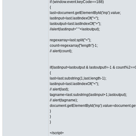
if (window.event.keyCode==188)
{
last=document.getElementById('inp').value;
lastinput=last.lastIndexOf("<");
lastoutput=last.lastIndexOf(">");
//alert(lastinput+" "+lastoutput);
regexarray=last.split("<");
count=regexarray["length"]-1;
// alert(count);
if(lastinput>lastoutput & lastoutput!=-1 & count%2==
{
last=last.substring(1,last.length-1);
lastinput=last.lastIndexOf("<");
// alert(last);
tagname=last.substring(lastinput+1,lastoutput);
// alert(tagname);
document.getElementById('inp').value=document.get
}
}
}
</script>