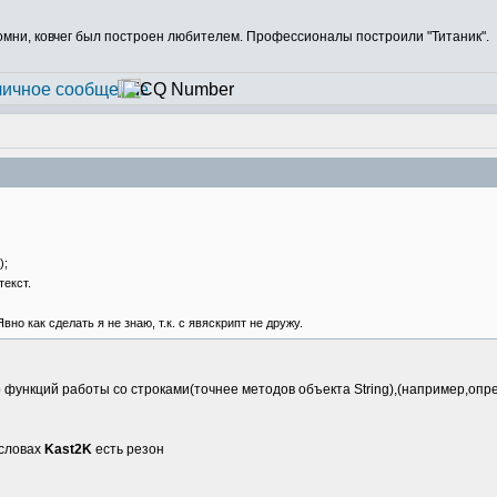
Помни, ковчег был построен любителем. Профессионалы построили "Титаник".
);
текст.
о как сделать я не знаю, т.к. с явяскрипт не дружу.
но функций работы со строками(точнее методов объекта String),(например,о
 словах
Kast2K
есть резон