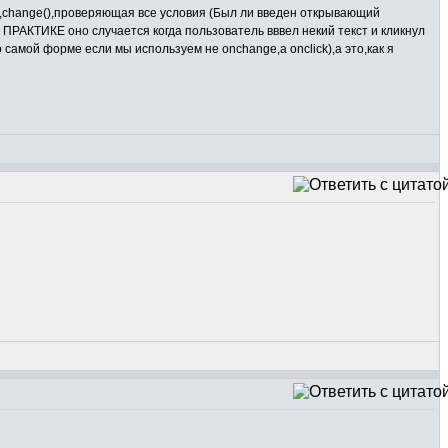
,change(),проверяющая все условия (Был ли введен открывающий
ПРАКТИКЕ оно случается когда пользователь вввел некий текст и кликнул
 самой форме если мы используем не onchange,а onclick),а это,как я