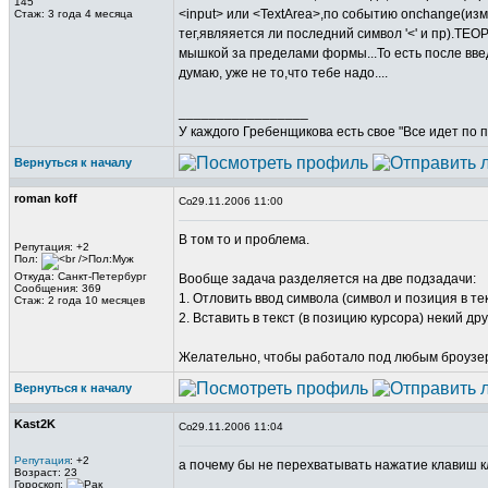
145
<input> или <TextArea>,по событию onchange(и
Стаж: 3 года 4 месяца
тег,являяется ли последний символ '<' и пр).Т
мышкой за пределами формы...То есть после введ
думаю, уже не то,что тебе надо....
_________________
У каждого Гребенщикова есть свое "Все идет по 
Вернуться к началу
roman koff
29.11.2006 11:00
В том то и проблема.
Репутация: +2
Пол:
Откуда: Санкт-Петербург
Вообще задача разделяется на две подзадачи:
Сообщения: 369
1. Отловить ввод символа (символ и позиция в тек
Стаж: 2 года 10 месяцев
2. Вставить в текст (в позицию курсора) некий дру
Желательно, чтобы работало под любым броузером.
Вернуться к началу
Kast2K
29.11.2006 11:04
Репутация
: +2
а почему бы не перехватывать нажатие клавиш к
Возраст: 23
Гороскоп: