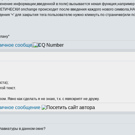
зменение информации,введенной в поле) вызывается некая функция,например
ЕОРЕТИЧЕСКИ onchange происходит после введения каждого нового символа,НА 
ения '<' для закрытия тега пользователю нужно кликнуть по страничке(или по
плану"
ста);
гой текст.
 Явно как сделать я не знаю, т.к. с явяскрипт не дружу.
лавиатуры в данном окне?