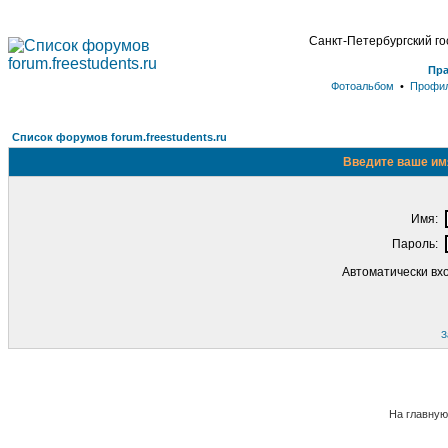
Санкт-Петербургский г
Пр
Фотоальбом
•
Профи
Список форумов forum.freestudents.ru
Введите ваше имя
Имя:
Пароль:
Автоматически вх
З
На главную