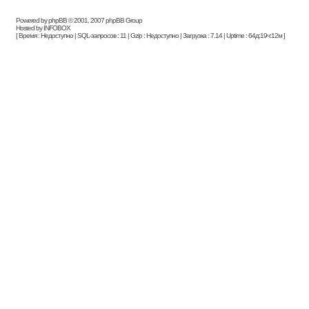
Powered by phpBB © 2001, 2007 phpBB Group
Hosted by INFOBOX
[ Время : Недоступно | SQL-запросов : 11 | Gzip : Недоступно | Загрузка : 7.14 | Uptime : 64д:19ч:12м ]