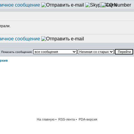
грали.
Показать сообщения:
рхив
На главную •
RSS-лента
•
PDA-версия