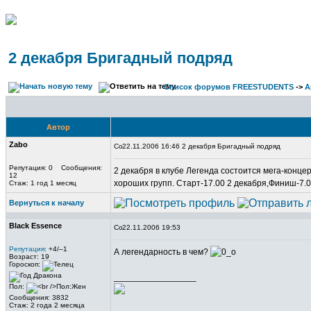
2 декабря Бригадный подряд
Список форумов FREESTUDENTS
->
А
Автор
Zabo
22.11.2006 16:46 2 декабря Бригадный подряд
Репутация: 0 Сообщения:
2 декабря в клубе Легенда состоится мега-конц
12
хороших групп. Старт-17.00 2 декабря,Финиш-7.0
Стаж: 1 год 1 месяц
Вернуться к началу
Black Essence
22.11.2006 19:53
Репутация
: +4/–1
А легендарность в чем?
Возраст: 19
Гороскоп:
_________________
Пол:
Сообщения: 3832
Стаж: 2 года 2 месяца