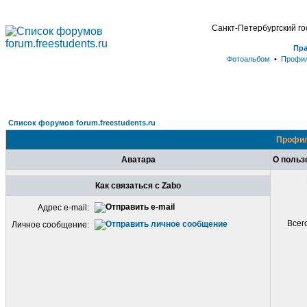
Санкт-Петербургский г
Пр
Фотоальбом
•
Профи
Список форумов forum.freestudents.ru
Профил
Аватара
О польз
Как связаться с Zabo
Адрес e-mail:
Всег
Личное сообщение: