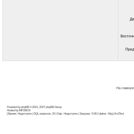
Де
Восточн
Пред
На главную
Powered by phpBB © 2001, 2007 phpBB Group
Hosted by INFOBOX
[ Время : Недоступно | SQL-запросов : 20 | Gzip : Недоступно | Загрузка : 5.08 | Uptime : 84д:14ч:25м ]