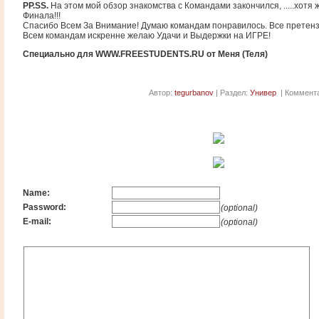
PP.SS.
На этом мой обзор знакомства с Командами закончился, .....хотя
Финала!!!
Спасибо Всем За Внимание! Думаю командам понравилось. Все претенз
Всем командам искренне желаю Удачи и Выдержки на ИГРЕ!
Специально для WWW.FREESTUDENTS.RU от Меня (Теля)
Автор:
tegurbanov
| Раздел:
Универ
| Коммента
Name:
Password:
(optional)
E-mail:
(optional)