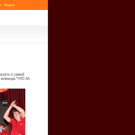
е
|
Форум
азать о самой
команда "ЧТО ЗА