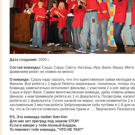
Дата создания:
2005 г.
Состав команды:
Саша, Саша, Света, Наташа, Ира, Ваня, Маша, Митя, 
фамилиям ребят не помню их много)
О команде:
Сразу надо сказать, что это единственная самая молодая 
Финале. Все ребята с 1 курса! Ребята энергичные, техничные, полны эту
Команда замечательно исполняет финалки, с участием 2-х рэп звёзд ч
Саша и Брат Ваня. Самая многочисленная команда, дабы помочь коман
финале, к ним примкнули ребята из 1-го факультета. Посмотрим, наскол
ребята из 1 факультета. Сезон начали не важно, затем знаменитое 2-е м
заслуженным 3 местом ребята Забронировали себе путёвки в 1-й для н
Ну, что ж Остаётся пожелать ребятам Удачи и ..... Творческого Прогресса
P.S.
Эта команда любит Хип-Хоп
Для них нет преград под знаком STOP!
Если в юморе у тебя полный Бардак,
То поможет тебе команда, "ЧТО НЕ ТАК?"