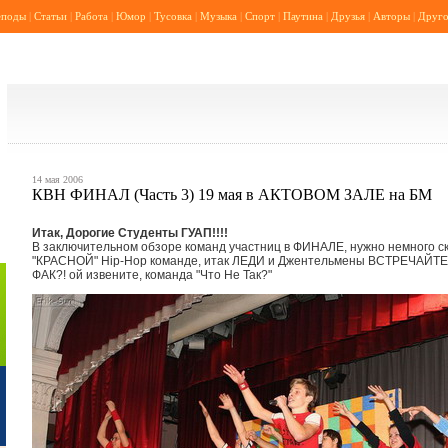
еподы
|
Статьи
|
Работа
|
Юмор
|
Тусовка
|
Музыка
|
Спорт
|
Паутина
|
Друзья
|
Авторы
|
Друго
14 мая 2006
КВН ФИНАЛ (Часть 3) 19 мая в АКТОВОМ ЗАЛЕ на БМ
Итак, Дорогие Студенты ГУАП!!!!
В заключительном обзоре команд участниц в ФИНАЛЕ, нужно немного ск
"КРАСНОЙ" Hip-Hop команде, итак ЛЕДИ и Джентельмены ВСТРЕЧАЙТЕ 
ФАК?! ой извените, команда "Что Не Так?"