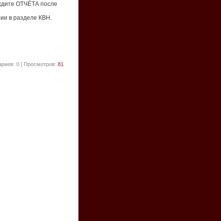
 ждите ОТЧЁТА после
ии в разделе КВН.
риев: 0 | Просмотров:
81