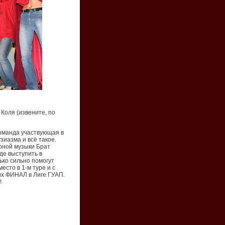
Коля (извените, по
команда участвующая в
зиазма и всё такое.
ёрной музыки Брат
де выступить в
ько сильно помогут
есто в 1-м туре и с
их ФИНАЛ в Лиге ГУАП.
!