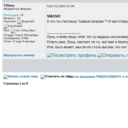
Tiffany
27.02.2005 21:39
Модератор форума
Репутация
: +9
SMASH!
Возраст: 19
А что ты считаешь "самым лучшим "? И как отби
Гороскоп:
Пол:
_________________
Откуда: Санкт-Петербург
Луна, я вижу лишь тебя. Но ты видишь несоизме
Сообщения: 2789
Стаж: 3 года 4 месяца
Ответь мне, Луна, смотрит ли та, чьё имя я берег
Или, быть может, мысли её столь высоки, что нет
Вернуться к началу
Список форумов FREESTUDENTS
->
А
Страница
1
из
5