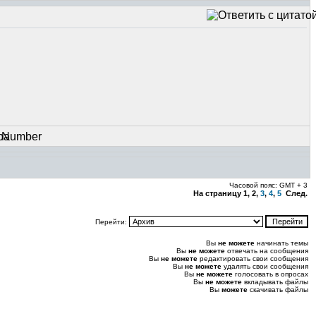
Часовой пояс: GMT + 3
На страницу
1
, 2,
3
,
4
,
5
След.
Перейти:
Вы
не можете
начинать темы
Вы
не можете
отвечать на сообщения
Вы
не можете
редактировать свои сообщения
Вы
не можете
удалять свои сообщения
Вы
не можете
голосовать в опросах
Вы
не можете
вкладывать файлы
Вы
можете
скачивать файлы