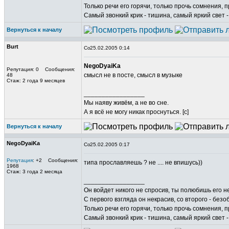
Только речи его горячи, только прочь сомнения, п
Самый звонкий крик - тишина, самый яркий свет -
Вернуться к началу
Burt
25.02.2005 0:14
NegoDyaiKa
Репутация: 0 Сообщения:
смысл не в посте, смысл в музыке
48
Стаж: 2 года 9 месяцев
_________________
Мы наяву живём, а не во сне.
А я всё не могу никак проснуться. [c]
Вернуться к началу
NegoDyaiKa
25.02.2005 0:17
Репутация
: +2 Сообщения:
типа прославляешь ? не .... не впишусь))
1968
Стаж: 3 года 2 месяца
_________________
Он войдет никого не спросив, ты полюбишь его не
С первого взгляда он некрасив, со второго - безо
Только речи его горячи, только прочь сомнения, п
Самый звонкий крик - тишина, самый яркий свет -