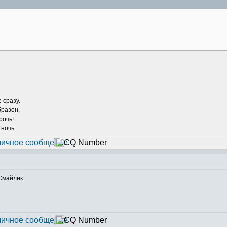
 сразу.
бразен.
рочь!
 ночь