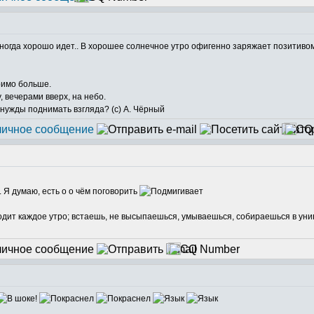
иногда хорошо идет.. В хорошее солнечное утро офигенно заряжает позитивом
римо больше.
у, вечерами вверх, на небо.
 нужды поднимать взгляда? (с) А. Чёрный
. Я думаю, есть о о чём поговорить
сходит каждое утро; встаешь, не высыпаешься, умываешься, собираешься в ун