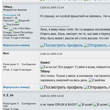
Tiffany
25.02.2005 21:34
Модератор форума
Репутация
: +9
Я слушаю, но особой фанаткой не являюсь.. Но 
Возраст: 19
Гороскоп:
_________________
Пол:
Луна, я вижу лишь тебя. Но ты видишь несоизме
Откуда: Санкт-Петербург
Ответь мне, Луна, смотрит ли та, чьё имя я берег
Сообщения: 2789
Стаж: 3 года 4 месяца
Или, быть может, мысли её столь высоки, что нет
Вернуться к началу
Burt
26.02.2005 0:16
Snake!
Репутация: 0 Сообщения:
Это радует. Стукни в аську, пожалста
48
Стаж: 2 года 9 месяцев
Tiffany
Это точно. Только у меня, в основном, так прои
заряжаясь энергией на весь день.
Вернуться к началу
Л_Ё_ХА
26.02.2005 14:32
Репутация: 0 Сообщения:
а че такое DRUM & BASS?
793
Стаж: 3 года