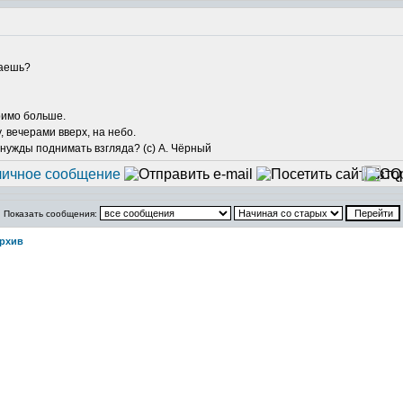
раешь?
римо больше.
у, вечерами вверх, на небо.
 нужды поднимать взгляда? (с) А. Чёрный
Показать сообщения:
рхив