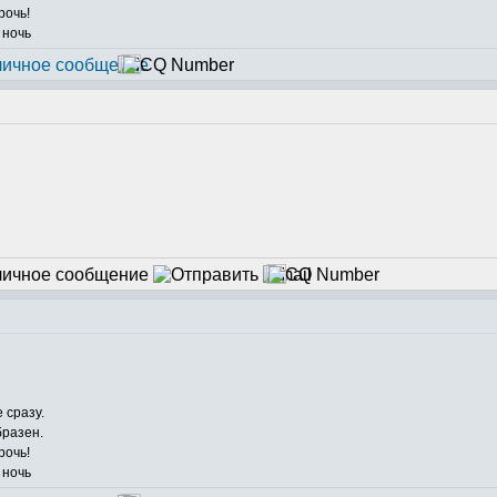
рочь!
 ночь
 сразу.
бразен.
рочь!
 ночь