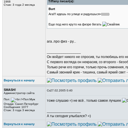
Tiffany писал(а):
1968
Стаж: 3 года 2 месяца
Burt
Ага!!! идешь по улице и радуешься=)))))))
Еще под него круто на физре бегать
ага..про физ - ру...
_________________
Он войдет никого не спросив, ты полюбишь его не
С первого взгляда он некрасив, со второго - безо
Только речи его горячи, только прочь сомнения, п
Самый звонкий крик - тишина, самый яркий свет -
Вернуться к началу
SMASH!
27.02.2005 0:40
Администратор сайта
Пол:
тоже слушаю =) не всё.. только самое лучшее
Откуда: Санкт-Петербург
Сообщения: 1077
Стаж: 3 года 3 месяца
_________________
А ты сегодня улыбался? =)
Вернуться к началу