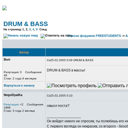
DRUM & BASS
На страницу
1
, 2,
3
,
4
,
5
След.
Список форумов FREESTUDENTS
->
А
Автор
Burt
25.02.2005 0:09 DRUM & BASS
DRUM & BASS в массы!
Репутация: 0 Сообщения:
48
Стаж: 2 года 9 месяцев
Вернуться к началу
NegoDyaiKa
25.02.2005 0:10
Репутация
: +2 Сообщения:
смысл поста?
1968
Стаж: 3 года 2 месяца
_________________
Он войдет никого не спросив, ты полюбишь его не
С первого взгляда он некрасив, со второго - безо