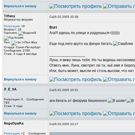
Вернуться к началу
Tiffany
26.02.2005 20:38
Модератор форума
Репутация
: +9
Burt
Возраст: 19
Ага!!! идешь по улице и радуешься=)))))))
Гороскоп:
Пол:
Еще под него круто на физре бегать
Откуда: Санкт-Петербург
Сообщения: 2789
Стаж: 3 года 4 месяца
_________________
Луна, я вижу лишь тебя. Но ты видишь несоизме
Ответь мне, Луна, смотрит ли та, чьё имя я берег
Или, быть может, мысли её столь высоки, что нет
Вернуться к началу
Л_Ё_ХА
26.02.2005 20:51
Репутация: 0 Сообщения:
ага бегать от физрука бешенного
793
Стаж: 3 года
Вернуться к началу
NegoDyaiKa
26.02.2005 23:17
Репутация
: +2 Сообщения: