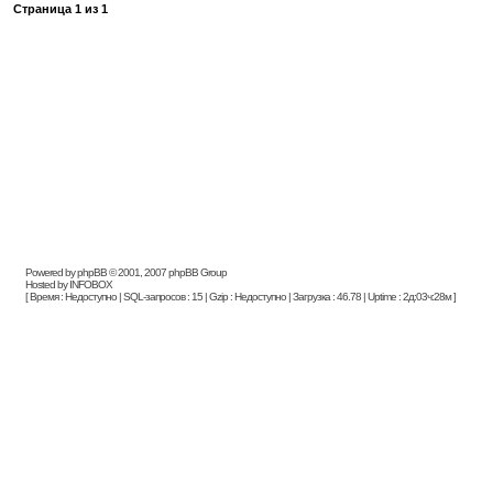
Страница
1
из
1
Powered by phpBB © 2001, 2007 phpBB Group
Hosted by INFOBOX
[ Время : Недоступно | SQL-запросов : 15 | Gzip : Недоступно | Загрузка : 46.78 | Uptime : 2д:03ч:28м ]