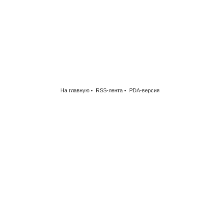
На главную •
RSS-лента
•
PDA-версия