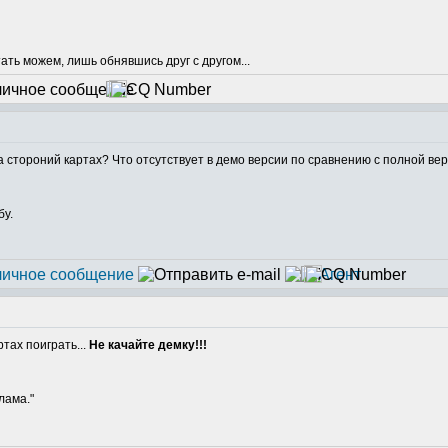
тать можем, лишь обнявшись друг с другом...
на стороний картах? Что отсутствует в демо версии по сравнению с полной ве
бу.
ртах поиграть...
Не качайте демку!!!
лама."