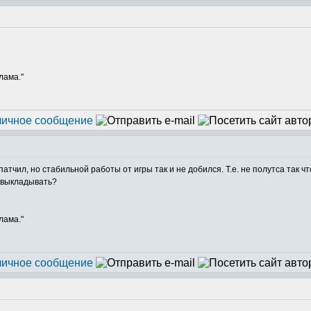
лама."
атчил, но стабильной работы от игры так и не добился. Т.е. не полутса так 
- выкладывать?
лама."