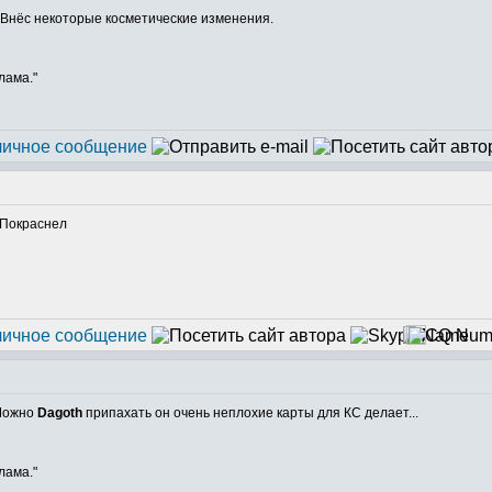
ь. Внёс некоторые косметические изменения.
лама."
ожно
Dagoth
припахать он очень неплохие карты для КС делает...
лама."