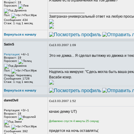
А какие есть ограничения на той демке?
Возраст: 19
Гороскоп:
_________________
Пол:
Завтранах-универсальный ответ на любую прось
Сообщения: 434
Стаж: 1 год 1 месяц
Вернуться к началу
SatinS
13.03.2007 1:09
Репутация
: +4/–1
Это не дэмка... Я сделал вытяжку из движка и текс
Возраст: 19
Гороскоп:
_________________
Пол:
Надпись на микрухе: "Сдесь могла быть ваша рек
Откуда: Череповец
Васаби юзер.
Сообщения: 1728
Стаж: 1 год 1 месяц
Вернуться к началу
dared3vil
13.03.2007 1:52
Репутация: +3/–1
качаю демку UT)
Возраст: 18
Гороскоп:
Добавлено спустя 4 минуты 25 секунд:
Пол:
придется на ночь оставлять(
Сообщения: 392