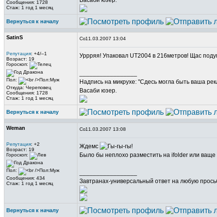
Васаби юзер.
Сообщения: 1728
Стаж: 1 год 1 месяц
Вернуться к началу
SatinS
11.03.2007 13:04
Репутация
: +4/–1
Уррряя! Упаковал UT2004 в 216метров! Щас под
Возраст: 19
Гороскоп:
_________________
Пол:
Надпись на микрухе: "Сдесь могла быть ваша рек
Откуда: Череповец
Васаби юзер.
Сообщения: 1728
Стаж: 1 год 1 месяц
Вернуться к началу
Weman
11.03.2007 13:08
Репутация
: +2
Ждемс
Возраст: 19
Было бы неплохо разместить на ifolder или ваще 
Гороскоп:
Пол:
_________________
Сообщения: 434
Завтранах-универсальный ответ на любую прось
Стаж: 1 год 1 месяц
Вернуться к началу