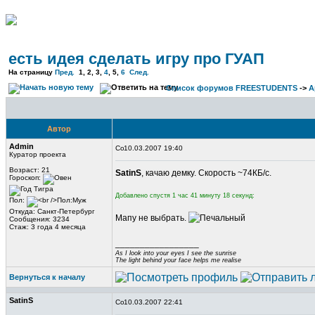
есть идея сделать игру про ГУАП
На страницу
Пред.
1, 2, 3,
4
,
5
,
6
След.
Список форумов FREESTUDENTS
->
А
Автор
Admin
10.03.2007 19:40
Куратор проекта
Возраст: 21
SatinS
, качаю демку. Скорость ~74КБ/с.
Гороскоп:
Добавлено спустя 1 час 41 минуту 18 секунд:
Пол:
Откуда: Санкт-Петербург
Мапу не выбрать.
Сообщения: 3234
Стаж: 3 года 4 месяца
_________________
As I look into your eyes I see the sunrise
The light behind your face helps me realise
Вернуться к началу
SatinS
10.03.2007 22:41