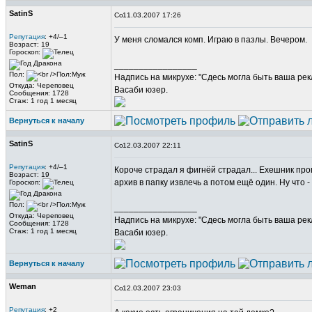
SatinS
11.03.2007 17:26
Репутация
: +4/–1
У меня сломался комп. Играю в пазлы. Вечером.
Возраст: 19
Гороскоп:
_________________
Пол:
Надпись на микрухе: "Сдесь могла быть ваша рек
Откуда: Череповец
Васаби юзер.
Сообщения: 1728
Стаж: 1 год 1 месяц
Вернуться к началу
SatinS
12.03.2007 22:11
Репутация
: +4/–1
Короче страдал я фигнёй страдал... Ехешник проп
Возраст: 19
архив в папку извлечь а потом ещё один. Ну что 
Гороскоп:
Пол:
_________________
Откуда: Череповец
Надпись на микрухе: "Сдесь могла быть ваша рек
Сообщения: 1728
Стаж: 1 год 1 месяц
Васаби юзер.
Вернуться к началу
Weman
12.03.2007 23:03
Репутация
: +2