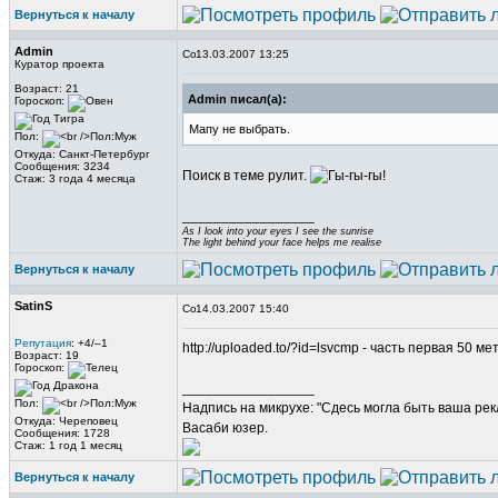
Вернуться к началу
Admin
13.03.2007 13:25
Куратор проекта
Возраст: 21
Admin писал(а):
Гороскоп:
Мапу не выбрать.
Пол:
Откуда: Санкт-Петербург
Сообщения: 3234
Поиск в теме рулит.
Стаж: 3 года 4 месяца
_________________
As I look into your eyes I see the sunrise
The light behind your face helps me realise
Вернуться к началу
SatinS
14.03.2007 15:40
Репутация
: +4/–1
http://uploaded.to/?id=lsvcmp - часть первая 50 ме
Возраст: 19
Гороскоп:
_________________
Пол:
Надпись на микрухе: "Сдесь могла быть ваша рек
Откуда: Череповец
Васаби юзер.
Сообщения: 1728
Стаж: 1 год 1 месяц
Вернуться к началу