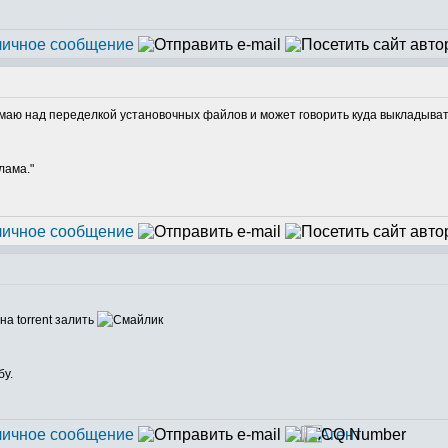
умаю над переделкой установочных файлов и может говорить куда выкладыва
лама."
на torrent залить
бу.