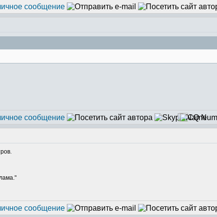
тров.
лама."