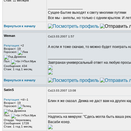
Стаж: 11 месяцев
_________________
Сущее-Бытие выходят к свету многими путями
Все мы - ангелы, но только с одним крылом. И ле
Вернуться к началу
Weman
13.03.2007 1:57
Репутация
: +2
А если я тоже скачаю, то можно будет поиграть 
Возраст: 19
Гороскоп:
_________________
Пол:
Завтранах-универсальный ответ на любую прось
Сообщения: 434
Стаж: 1 год 1 месяц
Вернуться к началу
SatinS
13.03.2007 13:08
Репутация
: +4/–1
Блин я же сказал. Демка не даст вам на других ка
Возраст: 19
Гороскоп:
_________________
Пол:
Надпись на микрухе: "Сдесь могла быть ваша рек
Откуда: Череповец
Васаби юзер.
Сообщения: 1728
Стаж: 1 год 1 месяц