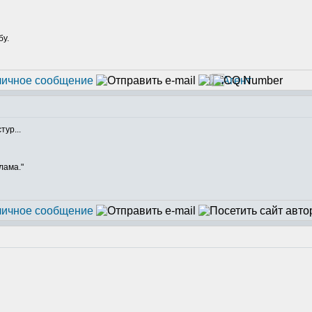
бу.
тур...
лама."