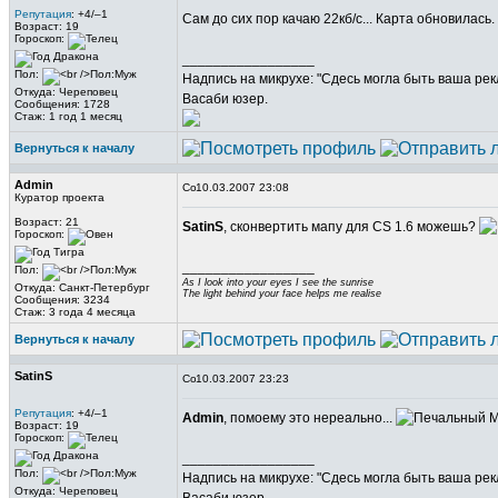
Репутация
: +4/–1
Сам до сих пор качаю 22кб/с... Карта обновилас
Возраст: 19
Гороскоп:
_________________
Пол:
Надпись на микрухе: "Сдесь могла быть ваша рек
Откуда: Череповец
Васаби юзер.
Сообщения: 1728
Стаж: 1 год 1 месяц
Вернуться к началу
Admin
10.03.2007 23:08
Куратор проекта
Возраст: 21
SatinS
, сконвертить мапу для CS 1.6 можешь?
Гороскоп:
_________________
Пол:
As I look into your eyes I see the sunrise
Откуда: Санкт-Петербург
The light behind your face helps me realise
Сообщения: 3234
Стаж: 3 года 4 месяца
Вернуться к началу
SatinS
10.03.2007 23:23
Репутация
: +4/–1
Admin
, помоему это нереально...
М
Возраст: 19
Гороскоп:
_________________
Пол:
Надпись на микрухе: "Сдесь могла быть ваша рек
Откуда: Череповец