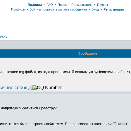
Правила
•
FAQ
•
Поиск
•
Пользователи
•
Группы
Профиль
•
Войти и проверить личные сообщения
•
Вход
•
Регистрация
рхив
Сообщение
, а точнее reg файла, из кода программы. Я использую system(<имя файла>),
о напрямую обратиться к реестру?
Помни, ковчег был построен любителем. Профессионалы построили "Титаник".