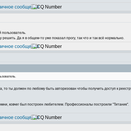
й пользователь.
му решить. Да я в общем-то уже показал прогу, так что и так всё нормально.
ьзователь.
па, то ты должен по любому быть авторизован чтобы получить доступ к реестр
Помни, ковчег был построен любителем. Профессионалы построили "Титаник".