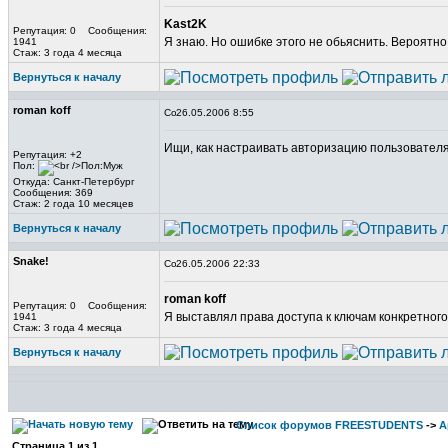
Kast2K
Репутация: 0 Сообщения:
Я знаю. Но ошибке этого не обьяснить. Вероятно
1941
Стаж: 3 года 4 месяца
Вернуться к началу
roman koff
26.05.2006 8:55
Ищи, как настраивать авторизацию пользователя
Репутация: +2
Пол:
Откуда: Санкт-Петербург
Сообщения: 369
Стаж: 2 года 10 месяцев
Вернуться к началу
Snake!
26.05.2006 22:33
roman koff
Репутация: 0 Сообщения:
Я выставлял права доступа к ключам конкретного 
1941
Стаж: 3 года 4 месяца
Вернуться к началу
Список форумов FREESTUDENTS
->
А
Страница
1
из
1