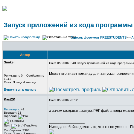
Запуск приложений из кода программы
Список форумов FREESTUDENTS
->
А
Автор
Snake!
25.05.2006 0:40 Запуск приложений из кода программы
Может кто знает команду для запуска приложения
Репутация: 0 Сообщения:
1941
Стаж: 3 года 4 месяца
Вернуться к началу
Kast2K
25.05.2006 23:12
Репутация
: +2
а зачем создавать запуск РЕГ файла когда можн
Возраст: 23
Гороскоп:
_________________
Пол:
Никогда не бойся делать то, что ты не умеешь. 
Сообщения: 3363
Стаж: 3 года 3 месяца