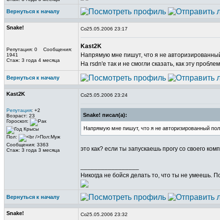
Вернуться к началу
Snake!
25.05.2006 23:17
Kast2K
Репутация: 0 Сообщения:
Напрямую мне пишут, что я не авторизированны
1941
Стаж: 3 года 4 месяца
На rsdn'е так и не смогли сказать, как эту пробле
Вернуться к началу
Kast2K
25.05.2006 23:24
Репутация
: +2
Snake! писал(а):
Возраст: 23
Гороскоп:
Напрямую мне пишут, что я не авторизированный пол
Пол:
Сообщения: 3363
это как? если ты запускаешь прогу со своего ком
Стаж: 3 года 3 месяца
_________________
Никогда не бойся делать то, что ты не умеешь. 
Вернуться к началу
Snake!
25.05.2006 23:32