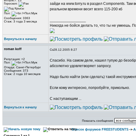
Возраст: 23
зайди на www.torry.ru в раздел Components. Там в
Гороскоп:
реальном времени весит всего 115-200 кб
Пол:
Сообщения: 3363
_________________
Стаж: 3 года 3 месяца
Никогда не бойся делать то, что ты не умеешь. 
Вернуться к началу
roman koff
28.12.2005 8:27
Репутация: +2
Спасибо. На самом деле, нашел тупую до безобраз
Пол:
абсолютно удовлетворяет запросу.
Откуда: Санкт-Петербург
Сообщения: 373
Стаж: 2 года 10 месяцев
Надо было найти (или сделать) такой инструмент
Если кому интересно, попробуйте, прикольно.
С наступающим ...
Вернуться к началу
Показать сообщения:
Список форумов FREESTUDENTS
->
А
Страница
1
из
1