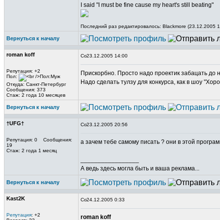
I said "I must be fine cause my heart's still beating"
Последний раз редактировалось: Blackmore (23.12.2005 1
Вернуться к началу
roman koff
23.12.2005 14:00
Репутация: +2
Прискорбно. Просто надо проектик забацать до н
Пол:
Надо сделать тулзу для конкурса, как в шоу "Хор
Откуда: Санкт-Петербург
Сообщения: 373
Стаж: 2 года 10 месяцев
Вернуться к началу
†UFG†
23.12.2005 20:56
Репутация: 0 Сообщения:
а зачем тебе самому писать ? они в этой програм
19
Стаж: 2 года 1 месяц
_________________
А ведь здесь могла быть и ваша реклама...
Вернуться к началу
Kast2K
24.12.2005 0:33
Репутация
: +2
roman koff