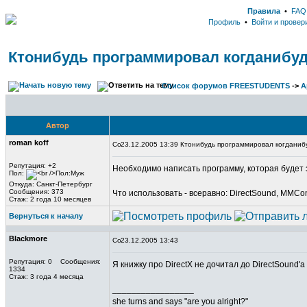
Правила
•
FAQ
Профиль
•
Войти и провер
Ктонибудь программировал когданибуд
Список форумов FREESTUDENTS
->
А
Автор
roman koff
23.12.2005 13:39 Ктонибудь программировал когданибу
Репутация: +2
Необходимо написать программу, которая будет з
Пол:
Откуда: Санкт-Петербург
Сообщения: 373
Что использовать - всеравно: DirectSound, MMContr
Стаж: 2 года 10 месяцев
Вернуться к началу
Blackmore
23.12.2005 13:43
Репутация: 0 Сообщения:
Я книжку про DirectX не дочитал до DirectSound'a
1334
Стаж: 3 года 4 месяца
_________________
she turns and says "are you alright?"