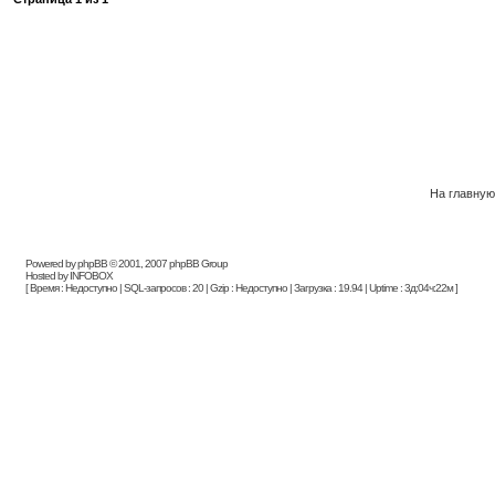
На главну
Powered by phpBB © 2001, 2007 phpBB Group
Hosted by INFOBOX
[ Время : Недоступно | SQL-запросов : 20 | Gzip : Недоступно | Загрузка : 19.94 | Uptime : 3д:04ч:22м ]