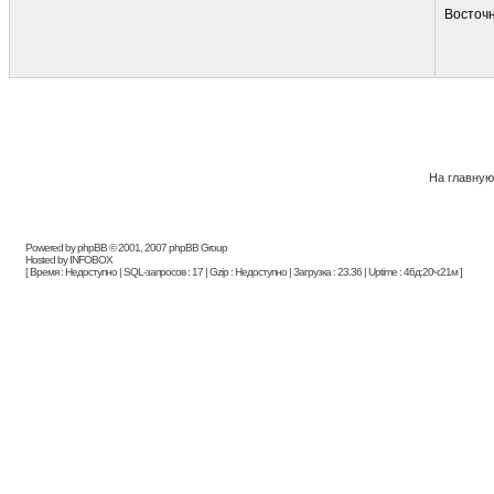
Восточн
На главную
Powered by phpBB © 2001, 2007 phpBB Group
Hosted by INFOBOX
[ Время : Недоступно | SQL-запросов : 17 | Gzip : Недоступно | Загрузка : 23.36 | Uptime : 46д:20ч:21м ]