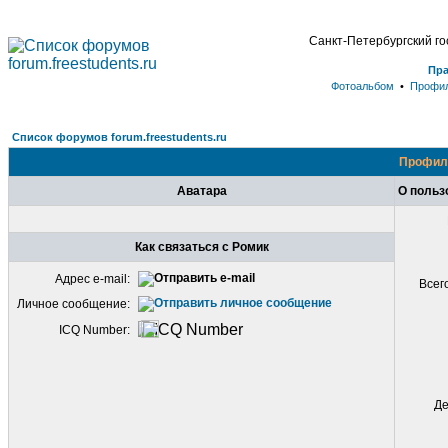
Санкт-Петербургский г
Пр
Фотоальбом
•
Профи
Список форумов forum.freestudents.ru
Профиль
Аватара
О польз
Как связаться с Ромик
Адрес e-mail:
Всег
Личное сообщение:
ICQ Number:
Де