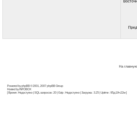
Восточн
Пред
На главную
Powered by phpBB © 2001, 2007 phpBB Group
Hosted by INFOBOX
[ Время : Недоступно | SQL-запросов : 20 | Gzip : Недоступно | Загрузка : 3.25 | Uptime : 95д:19ч:22м ]