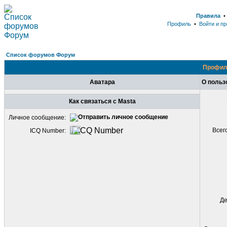
Правила
Профиль
•
Войти и п
Список форумов Форум
Профил
Аватара
О польз
Как связаться с Masta
Личное сообщение:
Всег
ICQ Number:
Де