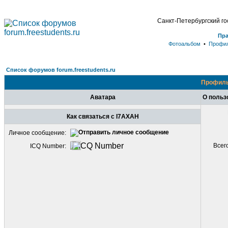
Санкт-Петербургский г
Пр
Фотоальбом
•
Профи
Список форумов forum.freestudents.ru
Профиль
Аватара
О польз
Как связаться с I7AXAH
Личное сообщение:
Всег
ICQ Number: