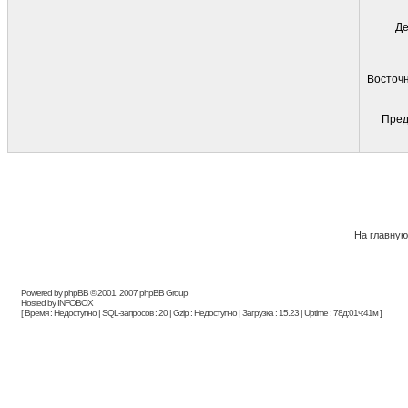
Де
Восточн
Пред
На главную
Powered by phpBB © 2001, 2007 phpBB Group
Hosted by INFOBOX
[ Время : Недоступно | SQL-запросов : 20 | Gzip : Недоступно | Загрузка : 15.23 | Uptime : 78д:01ч:41м ]