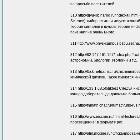
по просьбе посетителей.
310 http://djvu-lib.narod.ru/index-all
Science), кибернетика и искусственный
теория сигналов и шумов, теория инф
пока книг не очень много.
311 http://www.phys-campus.bspu.secna
312 http://82.147.161.197/index.php?a
астрономии, биологии, геологии и т.д.
313 http://ftp.kinetics.nsc.ru/chichin
химической физике. Также имеются кн
314 http://133.1.68.50/likbez Следуя 
концов доберетесь до довольно больш
315 http://fnmath.chat.ru/rumath/urls
316 http://www.mccme.ru/mmmf-lecture
просвещение" в формате pdf.
317 http://plm.mccme.ru/ Отсканирова