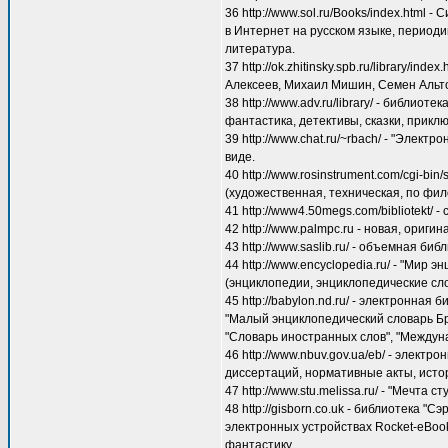
36 http://www.sol.ru/Books/index.html
в Интернет на русском языке, периоди
литература.
37 http://ok.zhitinsky.spb.ru/library/
Алексеев, Михаил Мишин, Семен Альто
38 http://www.adv.ru/library/ - библио
фантастика, детективы, сказки, приклю
39 http://www.chat.ru/~rbach/ - "Элек
виде.
40 http://www.rosinstrument.com/cgi-b
(художественная, техническая, по фи
41 http://www4.50megs.com/bibliotekt/
42 http://www.palmpc.ru - новая, ориг
43 http://www.saslib.ru/ - объемная би
44 http://www.encyclopedia.ru/ - "Ми
(энциклопедии, энциклопедические сл
45 http://babylon.nd.ru/ - электронна
"Малый энциклопедический словарь Бр
"Словарь иностранных слов", "Междун
46 http://www.nbuv.gov.ua/eb/ - элек
диссертаций, нормативные акты, истор
47 http://www.stu.melissa.ru/ - "Мечта
48 http://gisborn.co.uk - библиотека
электронных устройствах Rocket-eBoo
фантастику.