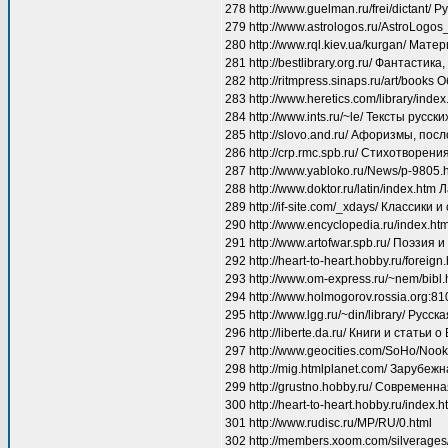
278 http://www.guelman.ru/frei/dictant/ 
279 http://www.astrologos.ru/AstroLogo
280 http://www.rql.kiev.ua/kurgan/ Мат
281 http://bestlibrary.org.ru/ Фантасти
282 http://ritmpress.sinaps.ru/art/boo
283 http://www.heretics.com/library/in
284 http://www.ints.ru/~le/ Тексты русс
285 http://slovo.and.ru/ Афоризмы, пос
286 http://crp.rmc.spb.ru/ Стихотворен
287 http://www.yabloko.ru/News/p-9805.
288 http://www.doktor.ru/latin/index.h
289 http://if-site.com/_xdays/ Классики
290 http://www.encyclopedia.ru/index
291 http://www.artofwar.spb.ru/ Поэзия
292 http://heart-to-heart.hobby.ru/fore
293 http://www.om-express.ru/~nem/bi
294 http://www.holmogorov.rossia.org:8
295 http://www.lgg.ru/~din/library/ Русс
296 http://liberte.da.ru/ Книги и стать
297 http://www.geocities.com/SoHo/Noo
298 http://mig.htmlplanet.com/ Зарубеж
299 http://grustno.hobby.ru/ Современн
300 http://heart-to-heart.hobby.ru/inde
301 http://www.rudisc.ru/MP/RU/0.html
302 http://members.xoom.com/silverage