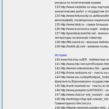
ресурса по политическим наукам.
133 http://www.nasledie.ru/ наш парт
аналитических работ о государстве (п
134 http://www.fortunecity.co.uk/library
монографий), посвященных националь
135 http://www.istok.ru - самая больша
136 http://www.economics.ru/gd/ - ин
137 http://grandwar.kulichki.net - во
литературы на военную тематику.
138 http://flib.narod.ru/ - военная б
139 http://heblit.cjb.net/ - книжная по
История:
140 www.hist.msu.ru/ER - библиотека 
141 http://www.mtu-net.ru/rrr/Russian.h
142 http://kemet.ru/texts/index.htm - д
143 http://rome.webzone.ru/ - тексты н
144 http://www.vsu.ru/dept/hist/pub_hi
факультета Воронежского государстве
145 http://cyrill.newmail.ru/ - тексты и
146 http://www.pereplet.ru/XPOHOC/ -
147 http://www.chat.ru/~old_russian/ - 
148 http://antology.rchgi.spb.ru/autor_
Гуманитарного Института.
149 http://liberte.newmail.ru/index.h