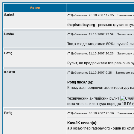
Автор
SatinS
Добавлено: 20.10.2007 19:35
Заголовок 
thepiratebay.org
- ревльно крутая штук
Lesha
Добавлено: 11.10.2007 22:59
Заголовок с
Так, к сведению, около 80% научной ли
Pofig
Добавлено: 11.10.2007 20:26
Заголовок с
Рулит, но предпочитаю все равно на ру
Kast2K
Добавлено: 11.10.2007 9:28
Заголовок со
Pofig писал(а):
К тому же, предпочитаю литературу на
технический английский рулит
пока что я слил оттуда порядка 15 Гб
Pofig
Добавлено: 08.10.2007 20:56
Заголовок 
Kast2K писал(а):
а я юзаю thepiratebay.org - один из к