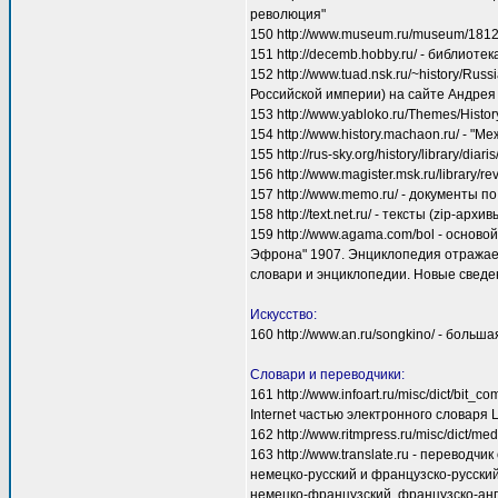
революция"
150 http://www.museum.ru/museum/1812/L
151 http://decemb.hobby.ru/ - библиоте
152 http://www.tuad.nsk.ru/~history/Ru
Российской империи) на сайте Андрея 
153 http://www.yabloko.ru/Themes/Histo
154 http://www.history.machaon.ru/ - 
155 http://rus-sky.org/history/library/d
156 http://www.magister.msk.ru/library/
157 http://www.memo.ru/ - документы 
158 http://text.net.ru/ - тексты (zip-а
159 http://www.agama.com/bol - основ
Эфрона" 1907. Энциклопедия отражае
словари и энциклопедии. Новые сведе
Искусство:
160 http://www.an.ru/songkino/ - боль
Словари и переводчики:
161 http://www.infoart.ru/misc/dict/bi
Internet частью электронного словаря L
162 http://www.ritmpress.ru/misc/dict
163 http://www.translate.ru - переводч
немецко-русский и французско-русский
немецко-французский, французско-анг