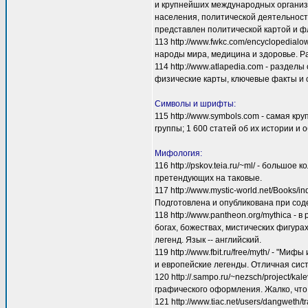
и крупнейших международных организа
населения, политической деятельнос
представлен политической картой и ф
113 http://www.fwkc.com/encyclopedial
народы мира, медицина и здоровье. Ра
114 http://www.atlapedia.com - раздел
физические карты, ключевые факты и с
Символы и шрифты:
115 http://www.symbols.com - самая кр
группы; 1 600 статей об их истории и 
Мифология:
116 http://pskov.teia.ru/~ml/ - большо
претендующих на таковые.
117 http://www.mystic-world.net/Books/
Подготовлена и опубликована при сод
118 http://www.pantheon.org/mythica - 
богах, божествах, мистических фигур
легенд. Язык -- английский.
119 http://www.fbit.ru/free/myth/ - "М
и европейские легенды. Отличная сис
120 http://.sampo.ru/~nezsch/project/ka
графического оформления. Жалко, что
121 http://www.tiac.net/users/dangweth