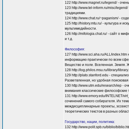
122 http://www.magnet.ru/legend/ - оч
123 http://www.tel-inform.ru/misc/leg
традициями.
124 http://www.chat.ru/~paganism/ - с
125 http://history.mtu.ru/ - культура 
мультимедийности.
126 http://mifologia.chat.ru/ - сайт о
и т.д.
Философия:
127 http://www.sci.aha.ru/ALL/index.h
информацию практически по всем сфер
Вещество и поле. Вселенная. Земля. Ж
128 http://log.philos.msu.ru/library/l
129 http://plato.stanford.edu - спец
Разветвленная, но удобная поисковая 
130 http://www.utm.edu/research/iep 
внимания классические философские т
131 http://www.emory.edu/INTELNET/vir
сочинений самого собирателя. Их тема
междисциплинарные проекты, эссеисти
теоретических текстов в разных област
Государство, нации, политика:
132 http://www.polit.spb.ru/biblio/bib