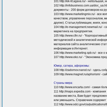
101 http://ek-lit.agava.ru/ - небольш
102 http://infobusiness.com.ua/doc_ua.
документы - 200 форм договоров на рус
103 http://www.marketingmix.ru/ - все 
качеством, управление персоналом, м
другие). Статьи,публикации, книги, ко
104 http://e-management.newmail.ru/ 
маркетинга на предприятии.
105 http://www.cfin.ru/ - "Корпорати
методической и аналитической информ
материалов сайта аналитические стат
информации в Интернет.
106 http://www.marketing.spb.ru/ - все о 
107 http://www.eko.ru/ - "Экономика п
Юмор, сатира, афоризмы:
108 http://zadornov.narod.ru/ - здесь 
109 http://www.magnet.ru/aphorism/ -
Страны мира:
110 http://www.encarta.com/ - самая б
111 http://maps.expedia.com - компани
названию места, Вам будет предложен
или уменьшить. Справочник содержит т
112 http://www.odci.gov/cia/publicatio