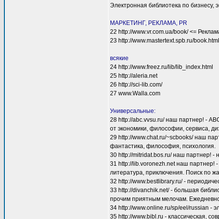
Электронная библиотека по бизнесу, 
МАРКЕТИНГ, РЕКЛАМА, PR
22 http://www.vr.com.ua/book/ <= Рекла
23 http://www.mastertext.spb.ru/book.h
всякие
24 http://www.freez.ru/lib/lib_index.html
25 http://aleria.net
26 http://sci-lib.com/
27 www.Walla.com
Универсальные:
28 http://abc.vvsu.ru/ наш партнер! 
от экономики, философии, сервиса, ди
29 http://www.chat.ru/~scbooks/ наш 
фантастика, философия, психология.
30 http://mitridat.bos.ru/ наш партнер
31 http://lib.voronezh.net наш партнер
литература, приключения. Поиск по жа
32 http://www.bestlibrary.ru/ - периоди
33 http://divanchik.net/ - большая би
прочим приятным мелочам. Ежедневное
34 http://www.online.ru/sp/eel/russian 
35 http://www.bibl.ru - классическая,