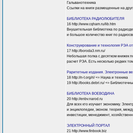
Гальванотехника
Ссылки на книги размещенные на друг
БИБЛИОТЕКА РАДИОЛЮБИТЕЛЯ
16 http://www.cqham.ru/lib.htm
Внушительная библиотека по радиодел
и большое количество книг по радиосв
Конструирование и технология РЭА от
17 http://boroda3.nm.ru/
Небольшая полка с десятком книжек 
расчет РЭА. Есть несколько редких то
Раритетные издания. Электронные вер
18 http://n-t.org/ri/ <= Наука и техника
19 http://books.debri.ru/ <= Библиотечн
БИБЛИОТЕКА ВОЕВОДИНА
20 http://enbv.narod.ru
Для всех кто изучает экономику. Эле
и энциклопедии, эконом. теория, межд
инвестиции, менеджмент, хозяйственн
ЭЛЕКТРОННЫЙ ПОРТАЛ
21 http://www.finbook.biz