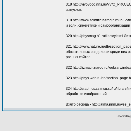
318 http://vivovoco.nns.ru/VV/Q_PROJE
выпусков.
319 http://www.scintific.narod.ru/nli
и волн, синегетике и самоорганизации и
320 http://physmag.h1.ru/library.html Л
321 http://www.nature.ru/db/section_
обязательных разделов и среди них ра
разных сайтов.
322 http://fizmatlit.narod.ru/webrary/inde
323 http://phys.web.ru/db/section_pag
324 http://graphics.cs.msu.su/ru/libra
обработке изображений
Взято отсюда - http://alma.nnm.ru/vse_el
Powered by 