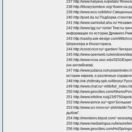
237 http://www.halyava.ru/petals/ Япон
238 http://library.komkon.org/ Книги на
239 http://www.wco.ru/biblio/ Священн
240 http://poet.da.ru/ Подборка стихо
241 http://www.samisdat.aha.ru/ Незав
242 http://www.lgg.ru/~rome/ Тексты гр
информации по истории Древнего Рим
243 http://vasiliy.ask-design.com/Wit
Шпренгера и Инсисториса.
244 http://const.ricor.ru/~garden/ Лите
245 http://www.openweb.ru/windows/ste
246 http://www.ncsa.uiuc.edu/SDG/Exper
(на английском).
247 http://www.judaica.ru/russian/ind
истории евреев, и различные справоч
248 http://ok.zhitinsky.spb.ru/library/ 
249 http://www.chat.ru/~ellib/full_ind
250 http://www.geocities.com/Athens/
251 http://www.infoline.ru/g23/9750/ap
252 http://www.ipmce.su/~igor/ Больш
253 http://www.sci-nnov.ru/~phil/stol
дыбом".
254 http://members.tripod.com/~sesna/
255 http://www.medialingua.ru/leisure/
256 http://www.geocities.com/HotSprings