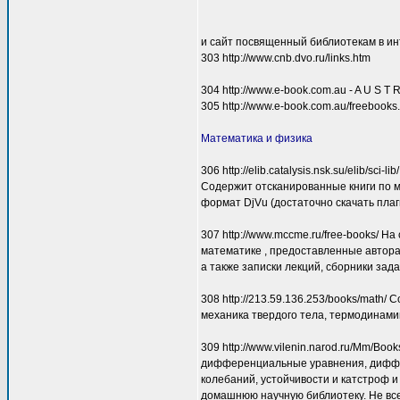
и сайт посвященный библиотекам в и
303 http://www.cnb.dvo.ru/links.htm
304 http://www.e-book.com.au - A U S T 
305 http://www.e-book.com.au/free
Математика и физика
306 http://elib.catalysis.nsk.su/elib/sci-l
Содержит отсканированные книги по м
формат DjVu (достаточно скачать пла
307 http://www.mccme.ru/free-books/ 
математике , предоставленные автора
а также записки лекций, сборники зада
308 http://213.59.136.253/books/math
механика твердого тела, термодинами
309 http://www.vilenin.narod.ru/Mm/Bo
дифференциальные уравнения, диффер
колебаний, устойчивости и катстроф и 
домашнюю научную библиотеку. Не все