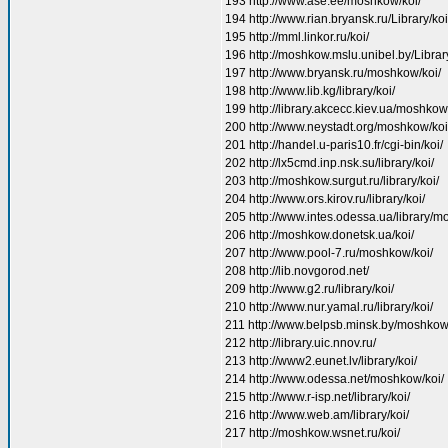
193 http://www.ase.ee/moshkow/koi/
194 http://www.rian.bryansk.ru/Library/koi
195 http://mml.linkor.ru/koi/
196 http://moshkow.mslu.unibel.by/Library
197 http://www.bryansk.ru/moshkow/koi/
198 http://www.lib.kg/library/koi/
199 http://library.akcecc.kiev.ua/moshkow
200 http://www.neystadt.org/moshkow/koi
201 http://handel.u-paris10.fr/cgi-bin/koi/
202 http://lx5cmd.inp.nsk.su/library/koi/
203 http://moshkow.surgut.ru/library/koi/
204 http://www.ors.kirov.ru/library/koi/
205 http://www.intes.odessa.ua/library/m
206 http://moshkow.donetsk.ua/koi/
207 http://www.pool-7.ru/moshkow/koi/
208 http://lib.novgorod.net/
209 http://www.g2.ru/library/koi/
210 http://www.nur.yamal.ru/library/koi/
211 http://www.belpsb.minsk.by/moshkow
212 http://library.uic.nnov.ru/
213 http://www2.eunet.lv/library/koi/
214 http://www.odessa.net/moshkow/koi/
215 http://www.r-isp.net/library/koi/
216 http://www.web.am/library/koi/
217 http://moshkow.wsnet.ru/koi/