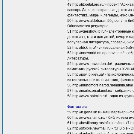
49 http://litportal.org.ru/ - проект "А
словарь Даля, иностранные детективы,
фантастика, мифы и легенды, кино Он-
50 http://www.aldebaran.50g.com/ - в 
Обновляется регулярно.
51 http://vgershov.lib.ru/ - электрон
детективы, книги для детей, юмор и п
популярная литература, словари, биб
52 http://lib.km.ru/ - универсальная б
53 http://oneworld.on.openave.net/ - 
литературы.
54 http://www.imwerden.de/ - различн
памятники русской литературы XVIII-X
55 http://psylib.kiev.ua/ - психологи
из ключевых психологических, философ
56 http://muhomors.narod.ru/muhlib.ht
57 http://marks.on.ufanet.ru/ - собран
58 http://www.palmlib.ru/ - одна из кр
Фантастика:
59 http://rt.gena.lib.ru/ наш партнер! -
60 http://www.sf.amc.ru/ - библиотека р
61 http://bestlibrary.rusinfo.com/index
62 http://sfbible.newmail.ru - "SFBible
63 http://fantastica.spb.ru/ - интера