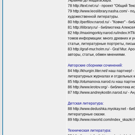
Украины до Мадагаскара.
78 http://text.net.ru/ - проект "Общий 
79 http://www.leoslibrary.nasha.com/
художественной литературы.
80 http://perfilov.narod.ru/ - "Ковчег" 
81 http://ilibrary.ru/ - библиотека Ал
82 http://maximgorkiy.narod.ru/index.
томов информации: много древних и ун
статьи, литературные портреты, пись
83 http://graf-mur.holm.ru/ - Graf Mur
авторы, статьи, обмен мнениями.
Авторские сборники сочинений:
84 http://khurgin.liter.net/ наш партн
литературных журналах и отдельных кн
85 http://otumanova.narod.ru наш парт
86 http://www.krotov.org/ - библиотек
87 http://www.andreykostin.narod.ru/ -
Детская литература:
88 http://www.dedushka.myokay.net - 
литературные сказки.
89 http://www.niworld.com/index_skazki
Техническая литература: