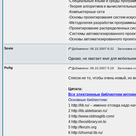
-Специальные языки и среды програ
-Теория алгоритмов и вычислительных
-Компьютерные сети
-Основы проектирования систем искус
-Методология разработки программны
-Проектирование распределенных сис
-Системы автоматизированного проек
-Основы автоматизированного проект
Sovie
Добавлено: 06.10.2007 6:31
Заголовок с
Однако, не хватает книг для мобильни
Pofig
Добавлено: 06.10.2007 5:19
Заголовок со
Список не то, чтобы очень новый, но 
Цитата:
Все электронные библиотеки интерн
Основные библиотеки:
1 http://lib.ru/ -- именно отсюда надо 
2 http://lib.aldebaran.ru/
3 http://www.oldmaglib.com/
4 http://leoslibrary.on.to
5 http://fenzin.org
6 http://zhurnal.lib.ru/