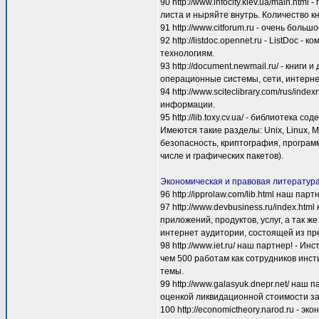
90 http://www.infocity.kiev.ua/main.h
листа и ныряйте внутрь. Количество к
91 http://www.citforum.ru - очень бо
92 http://listdoc.opennet.ru - ListDo
технологиям.
93 http://document.newmail.ru/ - книг
операционные системы, сети, интернет
94 http://www.sciteclibrary.com/rus/i
информации.
95 http://lib.toxy.cv.ua/ - библиотека
Имеются такие разделы: Unix, Linux, 
безопасность, криптография, програм
числе и графических пакетов).
Экономическая и правовая литература
96 http://ipprolaw.com/lib.html наш п
97 http://www.devbusiness.ru/index.ht
приложений, продуктов, услуг, а так
интернет аудитории, состоящей из пр
98 http://www.iet.ru/ наш партнер! - 
чем 500 работам как сотрудников инст
темы.
99 http://www.galasyuk.dnepr.net/ наш
оценкой ликвидационной стоимости з
100 http://economictheory.narod.ru - эк