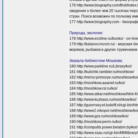
176 http://www.biography.com/find/ind
сведения о более чем 20 тысячах пер
стран. Поиск возможен по полному име
177 http://www.biography.com - биогра
Природа, экология:
178 http://www.ecoline.ru/books/ - on-l
179 http://kalanov.mcom.ru/ - морская 
моряков, рыбаков и других тружеников
Зеркала библиотеки Мошкова:
180 http://www.parkline.ru/Library/koi/
181 http://kulichki.rambler.ru/moshkow/
182 http://mirror.primorye.ru/moshkow/koi
183 http://moshkow.aaanet.ru/koi/
184 http://moshkow.rsl.ru/koi/
185 http://www.alkar.net/moshkow/html-K
186 http://www.kuzbass.ru/moshkow/koi/
187 http://guernsey.et.tudelft.nl/cgi-bin/ht
188 http://www2.nikopol.net/moshkow/koi
189 http://www.gss.ru/moshkow/koi/
190 http://moshkow.perm.ru/koi/
191 http://compulib.power.belabm.by/koi/
192 http://www.ssau.ru/cgi-bin/MMlibrary