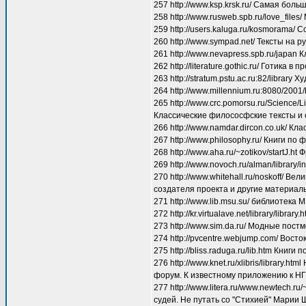
257 http://www.ksp.krsk.ru/ Самая бол
258 http://www.rusweb.spb.ru/love_file
259 http://users.kaluga.ru/kosmorama/
260 http://www.sympad.net/ Тексты на 
261 http://www.nevapress.spb.ru/japan 
262 http://literature.gothic.ru/ Готик
263 http://stratum.pstu.ac.ru:82/libra
264 http://www.millennium.ru:8080/2001/
265 http://www.crc.pomorsu.ru/Science/Li
Классические филососфские тексты и 
266 http://www.namdar.dircon.co.uk/ Кл
267 http://www.philosophy.ru/ Книги п
268 http://www.aha.ru/~zotikov/startJ.
269 http://www.novoch.ru/alman/library
270 http://www.whitehall.ru/noskoff/ В
создателя проекта и другие материал
271 http://www.lib.msu.su/ библиотека 
272 http://kr.virtualave.net/library/lib
273 http://www.sim.da.ru/ Модные пост
274 http://pvcentre.webjump.com/ Вост
275 http://bliss.raduga.ru/lib.htm Книги
276 http://www.knet.ru/xlibris/library
форум. К известному приложению к НГ
277 http://www.litera.ru/www.newtech.r
судей. Не путать со "Стихией" Марии 