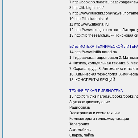
7 http://book.pp.ru/default.asp?page=ne
8 http://lib.bigmir.net/
9 http://www.kulichki.com/inkwell/nofra
10 http://lib.students.ru/
11 http://www.litportal.ru
12 http://www.ekniga.com.ua/ -- Лите
13 http://lib.thesearch.ru/ -- Поисковая 
БИБЛИОТЕКА ТЕХНИЧЕСКОЙ ЛИТЕР
14 http://www.listlib.narod.ru/
1. Гидравлика, гидропривод 2. Матема
4. Физика, холодильная техника 5. Ме
7. Охрана труда 8. Автоматика и тел
10. Химическая технология. Химическ
13. КОНСПЕКТЫ ЛЕКЦИЙ
ТЕХНИЧЕСКАЯ БИБЛИОТЕКА
15 http://dmitriks.narod.ru/books/books.h
Звуковоспроизведение
Радиосвязь
Электроника и схемотехника
Компьютеры и телекоммуникации
Телефония
Автомобиль
Сварка, пайка