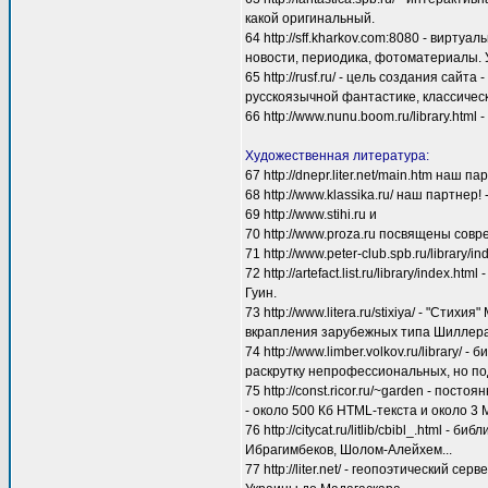
какой оригинальный.
64 http://sff.kharkov.com:8080 - вирт
новости, периодика, фотоматериалы. 
65 http://rusf.ru/ - цель создания сай
русскоязычной фантастике, классичес
66 http://www.nunu.boom.ru/library.html
Художественная литература:
67 http://dnepr.liter.net/main.htm наш
68 http://www.klassika.ru/ наш партнер
69 http://www.stihi.ru и
70 http://www.proza.ru посвящены сов
71 http://www.peter-club.spb.ru/librar
72 http://artefact.list.ru/library/inde
Гуин.
73 http://www.litera.ru/stixiya/ - "Ст
вкрапления зарубежных типа Шиллера
74 http://www.limber.volkov.ru/library
раскрутку непрофессиональных, но п
75 http://const.ricor.ru/~garden - по
- около 500 Кб HTML-текста и около 3
76 http://citycat.ru/litlib/cbibl_.html
Ибрагимбеков, Шолом-Алейхем...
77 http://liter.net/ - геопоэтический