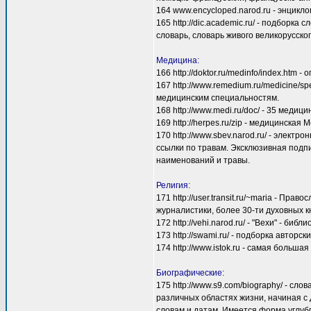
164 www.encycloped.narod.ru - энциклоп
165 http://dic.academic.ru/ - подбор
словарь, словарь живого великорусско
Медицина:
166 http://doktor.ru/medinfo/index.htm
167 http://www.remedium.ru/medicine/s
медицинским специальностям.
168 http://www.medi.ru/doc/ - 35 медиц
169 http://herpes.ru/zip - медицинск
170 http://www.sbev.narod.ru/ - элек
ссылки по травам. Эксклюзивная подп
наименований и травы.
Религия:
171 http://user.transit.ru/~maria - П
журналистики, более 30-ти духовных к
172 http://vehi.narod.ru/ - "Вехи" - 
173 http://swami.ru/ - подборка автор
174 http://www.istok.ru - самая больша
Биографические:
175 http://www.s9.com/biography/ - сл
различных областях жизни, начиная с
словам и датам. Имеется форма углубл