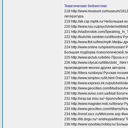
Тематические библиотеки:
218 http://www.museum.ru/museum/1812
литература.
219 http://ak.csp.mplik.ru/ Небольшая
220 http://www.nsu.ru/psych/internet/b
221 http://vladivostok.com/Speaking_
222 http://kulichki.rambler.ru/sf/books
223 http://www.fbit.ru/free/myth Мифы
224 http://www.online.ru/sp/eel/russi
Большая подборка психологической ли
225 http://www.ipclub.ru/biblio Проза 
226 http://www.citycat.ru/litlib/cbibl
произведения многих других авторов.
226 http://litera.ru/stixiya/ Русская п
227 http://www.simplex.ru/lit.html Оче
228 http://www.express.irk.ru/pub/rel/
229 http://www.geocities.com/MadisonA
230 http://www.aviso.com.ua/blat/ Бо
231 http://xray.sai.msu.su/~lipunov/tex
232 http://www.magister.msk.ru/library
233 http://www.geocities.com/Athens/
234 http://nmsf.sscc.ru/Welcome.asp Ф
235 http://lib.dvgu.ru/~andreypa/librar
236 http://www.vysotsky.hobby.ru/ Бол