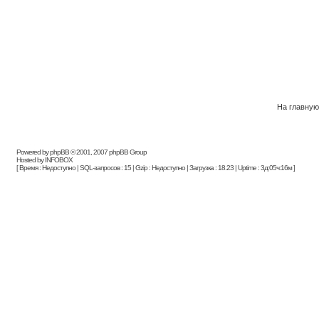
На главну
Powered by phpBB © 2001, 2007 phpBB Group
Hosted by INFOBOX
[ Время : Недоступно | SQL-запросов : 15 | Gzip : Недоступно | Загрузка : 18.23 | Uptime : 3д:05ч:16м ]