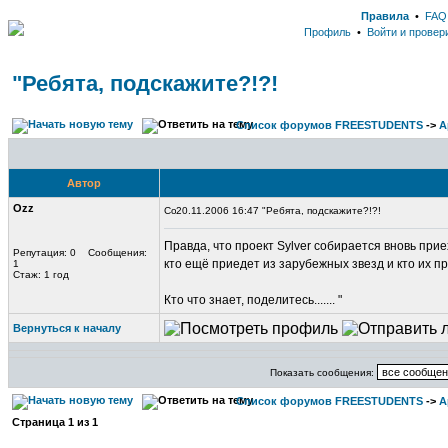
Правила
•
FAQ
Профиль
•
Войти и провер
"Ребята, подскажите?!?!
Список форумов FREESTUDENTS
->
А
Автор
Ozz
20.11.2006 16:47 "Ребята, подскажите?!?!
Правда, что проект Sylver собирается вновь приех
Репутация: 0 Сообщения:
кто ещё приедет из зарубежных звезд и кто их п
1
Стаж: 1 год
Кто что знает, поделитесь....... "
Вернуться к началу
Показать сообщения:
Список форумов FREESTUDENTS
->
А
Страница
1
из
1