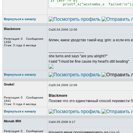
if (err != 0)
printf_s("wcstombs_s failed!\n")
Вернуться к началу
Blackmore
26.04.2006 12:06
Репутация: 0 Сообщения:
бллин, какое уродство такой код :grin: а если его
1334
Стаж: 3 года 4 месяца
_________________
she turns and says "are you alright?"
I said "I must be fine cause my heart's still beating"
Вернуться к началу
Snake!
26.04.2006 12:09
Blackmore
Репутация: 0 Сообщения:
Похоже что это единствнный способ перевести Str
1941
Стаж: 3 года 4 месяца
Вернуться к началу
Monah IRH
04.05.2006 9:17
Репутация: 0 Сообщения:
Научите меня программировать на c++ =)