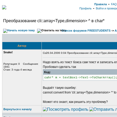
Правила
•
FAQ
Профиль
•
Войти и провер
Преобразование cli::array<Type,dimension> ^ в char*
Список форумов FREESTUDENTS
->
А
Автор
Snake!
26.04.2006 0:04 Преобразование cli::array<Type,dimensi
Надо взять из текст бокса сам текст и записать его
Репутация: 0 Сообщения:
Пробовал сделать так
1941
Стаж: 3 года 4 месяца
Код:
cahr* m = textBox1->Text->ToCharArray()
Выдаёт такую ошибку:
cannot convert from 'cli::array<Type,dimension> ^' to 
Может кто знает, как решить эту проблему?
Вернуться к началу