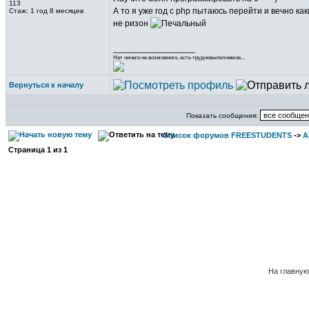
113
А то я уже год с php пытаюсь перейти и вечно ка
Стаж: 1 год 8 месяцев
не ризон
_________________
Нет ничего не возможного, есть трудновыполнимое...
Вернуться к началу
Показать сообщения:
Список форумов FREESTUDENTS
->
А
Страница
1
из
1
На главну