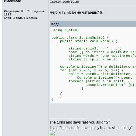
Blackmore
26.04.2006 10:25
Репутация: 0 Сообщения:
Чего ж ты мсдн не читаешь? ((:
1334
Стаж: 3 года 4 месяца
Код:
using System;
public class StringSplit2 {
public static void Main() {
string delimStr = " ,.:";
char [] delimiter = delimStr.ToCh
string words = "one two,three:fo
string [] split = null;
Console.WriteLine("The delimiters are
for (int x = 1; x <= 5; x++) {
split = words.Split(delimiter, x
Console.WriteLine("\ncount = {0,
foreach (string s in split) {
Console.WriteLine("-{0}-"
}
}
}
}
_________________
she turns and says "are you alright?"
I said "I must be fine cause my heart's still beating"