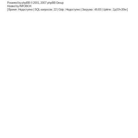
Powered by phpBB © 2001, 2007 phpBB Group
Hosted by INFOBOX
[ Время : Недоступно | SQL-запросов : 22 | Gzip : Недоступно | Загрузка : 46.83 | Uptime : 2д:03ч:30м ]