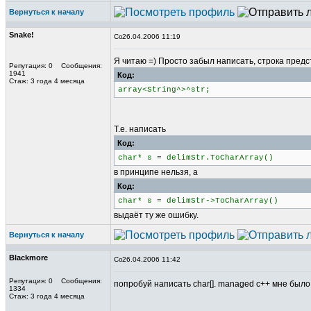
Вернуться к началу
Snake!
26.04.2006 11:19
Я читаю =) Просто забыл написать, строка пред
Репутация: 0 Сообщения:
1941
Код:
Стаж: 3 года 4 месяца
array<String^>^str;
Т.е. написать
Код:
char* s = delimStr.ToCharArray()
в принципе нельзя, а
Код:
char* s = delimStr->ToCharArray()
выдаёт ту же ошибку.
Вернуться к началу
Blackmore
26.04.2006 11:42
Репутация: 0 Сообщения:
попробуй написать char[]. managed c++ мне было 
1334
Стаж: 3 года 4 месяца
_________________