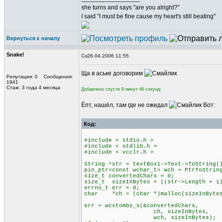
she turns and says "are you alright?"
I said "I must be fine cause my heart's still beating"
Вернуться к началу
Snake!
26.04.2006 11:55
Ща в аське договорим
Репутация: 0 Сообщения:
1941
Стаж: 3 года 4 месяца
Добавлено спустя 8 минут 46 секунд:
Ёпт, нашёл, там где не ожидал
Вот:
Код:
#include < stdio.h >
#include < stdlib.h >
#include < vcclr.h >
String ^str = textBox1->Text->ToString(
pin_ptr<const wchar_t> wch = PtrToStrin
size_t convertedChars = 0;
size_t sizeInBytes = ((str->Length + 1
errno_t err = 0;
char *ch = (char *)malloc(sizeInByte
err = wcstombs_s(&convertedChars,
ch, sizeInBytes,
wch, sizeInBytes);